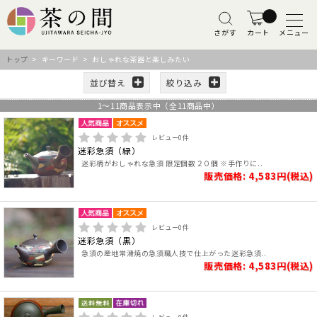
さがす
カート
メニュー
トップ
> キーワード > おしゃれな茶器と楽しみたい
並び替え
絞り込み
1
～
11
商品表示中（全
11
商品中）
レビュー
0
件
迷彩急須（緑）
迷彩柄がおしゃれな急須 限定個数２０個 ※手作りに..
販売価格: 4,583円(税込)
レビュー
0
件
迷彩急須（黒）
急須の産地常滑焼の急須職人技で仕上がった迷彩急須..
販売価格: 4,583円(税込)