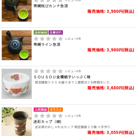
レビュー
0
件
帯網飛びカンナ急須
販売価格: 3,980円(税込)
レビュー
0
件
帯網ライン急須
販売価格: 3,980円(税込)
レビュー
0
件
ＳＯＵＳＯＵ金襴緞子いっぷく碗
限定個数５００ お届けまで１週間ほどお時間をいた..
販売価格: 3,680円(税込)
レビュー
0
件
迷彩カップ（緑)
迷彩柄のおしゃれなカップ 限定個数２０個 ※手作り..
販売価格: 3,055円(税込)