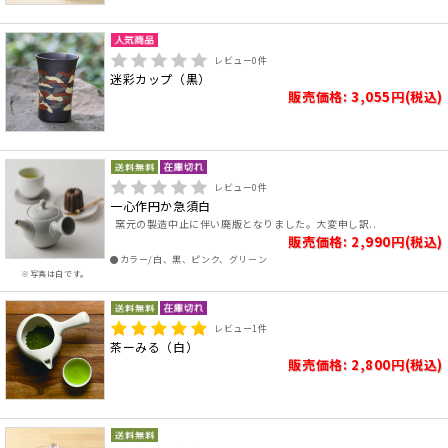
レビュー
0
件
迷彩カップ（黒）
販売価格: 3,055円(税込)
レビュー
0
件
一心作円か急須白
窯元の製造中止に伴い廃版となりました。大変申し訳..
販売価格: 2,990円(税込)
●カラー/白、黒、ピンク、グリーン
※写真は白です。
レビュー
1
件
茶ーみる（白）
販売価格: 2,800円(税込)