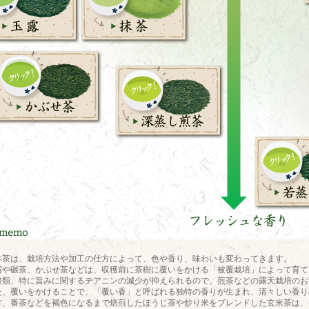
本茶は、栽培方法や加工の仕方によって、色や香り、味わいも変わってきます。
露や碾茶、かぶせ茶などは、収穫前に茶樹に覆いをかける「被覆栽培」によって育て
酸類、特に旨みに関するテアニンの減少が抑えられるので、煎茶などの露天栽培のお
た、覆いをかけることで、「覆い香」と呼ばれる独特の香りが生まれ、清々しい香り
方、番茶などを褐色になるまで焙煎したほうじ茶や炒り米をブレンドした玄米茶は、