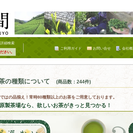
詳細検索
ご利用ガイド
お問い合せ
会社概
ださい。
茶の種類について
(商品数：244件)
ではの品揃え！常時80種類以上のお茶をご用意しております。
原製茶場なら、欲しいお茶がきっと見つかる！