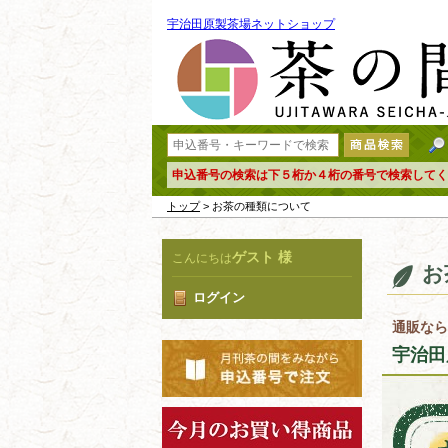
宇治田原製茶場ネットショップ
申込番号の検索は下５桁か４桁の番号で検索してく
トップ
> お茶の種類について
ゲスト 様
こんにちは
お
ログイン
通販なら
宇治田