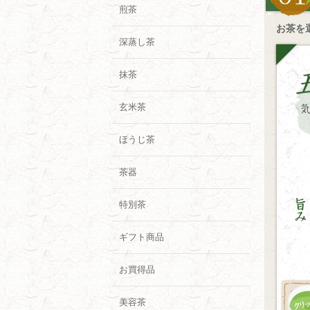
煎茶
お茶を
深蒸し茶
抹茶
玄米茶
ほうじ茶
茶器
特別茶
ギフト商品
お買得品
美容茶