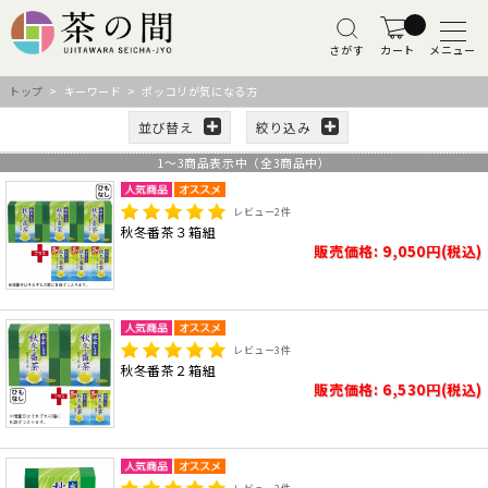
さがす
カート
メニュー
トップ
> キーワード > ポッコリが気になる方
並び替え
絞り込み
1
～
3
商品表示中（全
3
商品中）
レビュー
2
件
秋冬番茶３箱組
販売価格: 9,050円(税込)
レビュー
3
件
秋冬番茶２箱組
販売価格: 6,530円(税込)