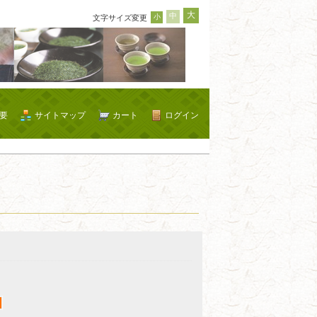
大
中
小
文字サイズ変更
要
サイトマップ
カート
ログイン