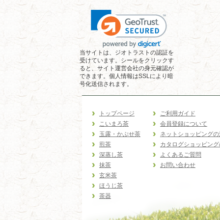
当サイトは、ジオトラストの認証を
受けています。シールをクリックす
ると、サイト運営会社の身元確認が
できます。個人情報はSSLにより暗
号化送信されます。
トップページ
ご利用ガイド
こいまろ茶
会員登録について
玉露・かぶせ茶
ネットショッピングの
煎茶
カタログショッピング
深蒸し茶
よくあるご質問
抹茶
お問い合わせ
玄米茶
ほうじ茶
茶器