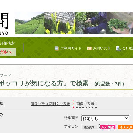
詳細検索
ご利用ガイド
お問い合せ
会社概
ださい。
ワード
ポッコリが気になる方」で検索
(商品数：3件)
法
画像プラス説明文で表示
画像で表示
み
特集商品
アイコン