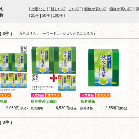
え
[
指定なし
] [
新しい順
|
古い順
] [
価格が安い順
|
価格が高い順
] [
数
[ 
25件
 | 
50件
 | 
100件
 ]
 3件 )
（カテゴリ名：キーワード / ポッコリが気になる方）
箱組
秋冬番茶２箱組
秋冬番茶
9,050円
6,530円
3,559円
(税込)
販売価格
(税込)
販売価格
(税込)
 3件 )