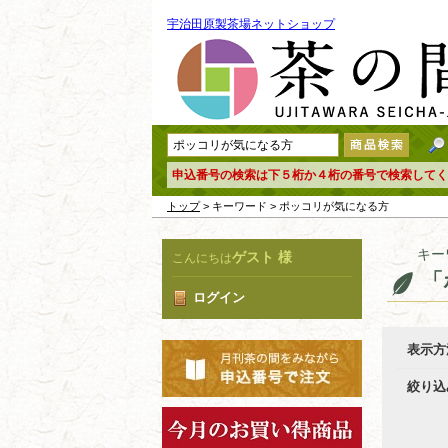
宇治田原製茶場ネットショップ
申込番号の検索は下５桁か４桁の番号で検索してく
トップ
> キーワード > ポッコリが気になる方
キー
ゲスト 様
こんにちは
「
ログイン
表示方
絞り込