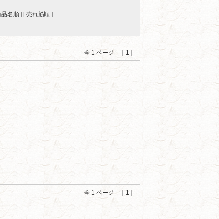
商品名順
] [ 売れ筋順 ]
全 1 ページ ｜1｜
全 1 ページ ｜1｜