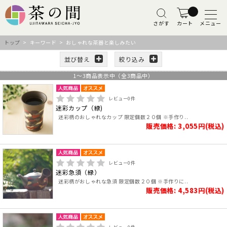
さがす
カート
メニュー
トップ
> キーワード > おしゃれな茶器と楽しみたい
並び替え
絞り込み
1
～
3
商品表示中（全
3
商品中）
レビュー
0
件
迷彩カップ（緑)
迷彩柄のおしゃれなカップ 限定個数２０個 ※手作り..
販売価格: 3,055円(税込)
レビュー
0
件
迷彩急須（緑）
迷彩柄がおしゃれな急須 限定個数２０個 ※手作りに..
販売価格: 4,583円(税込)