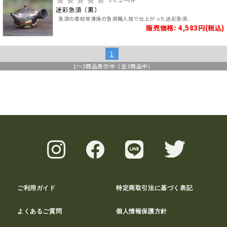
レビュー
0
件
迷彩急須（黒）
急須の産地常滑焼の急須職人技で仕上がった迷彩急須..
販売価格: 4,583円(税込)
1
1
～
3
商品表示中（全
3
商品中）
ご利用ガイド
特定商取引法に基づく表記
よくあるご質問
個人情報保護方針