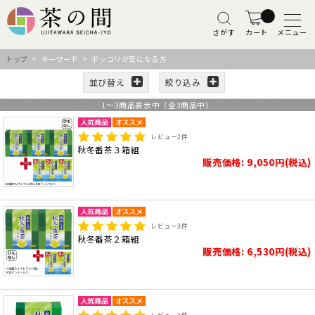
さがす
カート
メニュー
トップ
> キーワード > ポッコリが気になる方
並び替え
絞り込み
1
～
3
商品表示中（全
3
商品中）
レビュー
2
件
秋冬番茶３箱組
販売価格: 9,050円(税込)
レビュー
3
件
秋冬番茶２箱組
販売価格: 6,530円(税込)