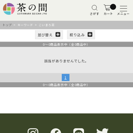
さがす
カート
メニュー
トップ
> キーワード > こいまろ茶
並び替え
絞り込み
0
～
0
商品表示中（全
0
商品中）
該当がありませんでした。
1
0
～
0
商品表示中（全
0
商品中）