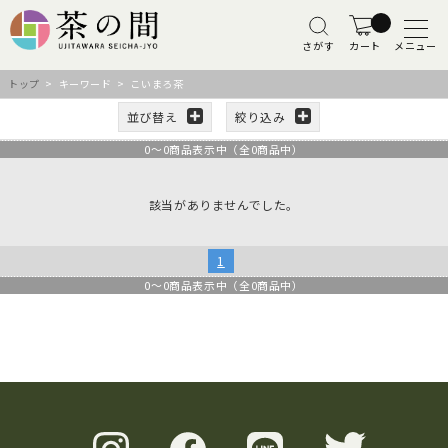
さがす
カート
メニュー
トップ
> キーワード > こいまろ茶
並び替え
絞り込み
0
～
0
商品表示中（全
0
商品中）
該当がありませんでした。
1
0
～
0
商品表示中（全
0
商品中）