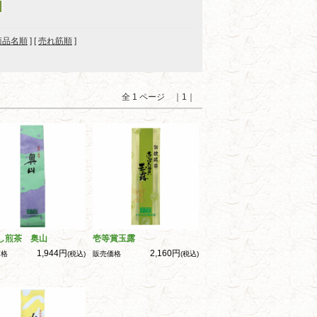
商品名順
] [
売れ筋順
]
全 1 ページ ｜1｜
し煎茶 奥山
壱等賞玉露
1,944円
2,160円
価格
(税込)
販売価格
(税込)