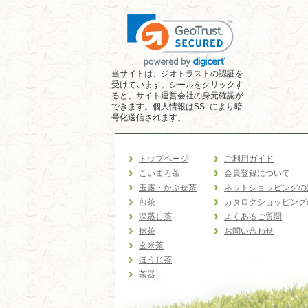
当サイトは、ジオトラストの認証を
受けています。シールをクリックす
ると、サイト運営会社の身元確認が
できます。個人情報はSSLにより暗
号化送信されます。
トップページ
ご利用ガイド
こいまろ茶
会員登録について
玉露・かぶせ茶
ネットショッピングの
煎茶
カタログショッピング
深蒸し茶
よくあるご質問
抹茶
お問い合わせ
玄米茶
ほうじ茶
茶器