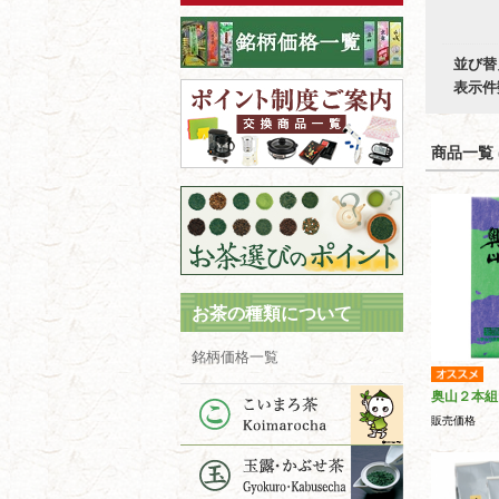
並び替
表示件
商品一覧 (
お茶の種類について
銘柄価格一覧
奥山２本組
販売価格