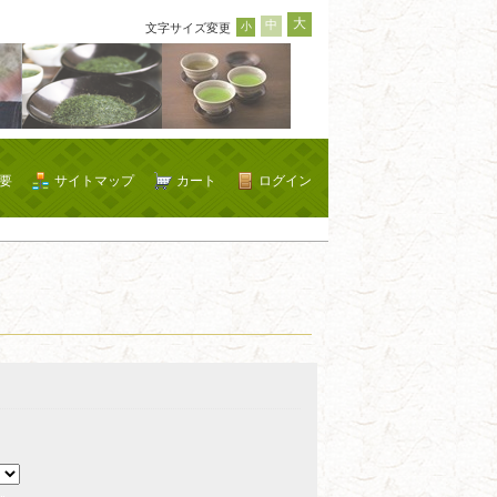
大
中
小
文字サイズ変更
要
サイトマップ
カート
ログイン