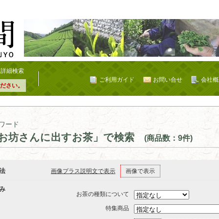
詳細検索
ご利用ガイド
お問い合せ
会社概
ださい。
ワード
お坊さんに出すお茶」で検索
(商品数：9件)
法
画像プラス説明文で表示
画像で表示
み
お茶の種類について
特集商品