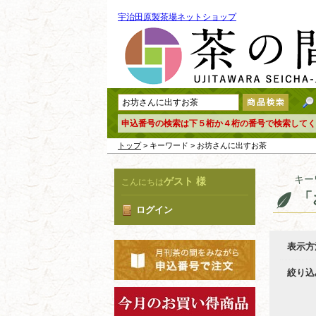
宇治田原製茶場ネットショップ
申込番号の検索は下５桁か４桁の番号で検索してく
トップ
> キーワード > お坊さんに出すお茶
キー
ゲスト 様
こんにちは
「
ログイン
表示方
絞り込