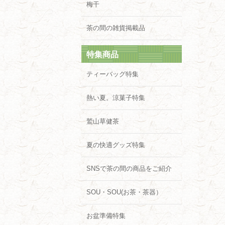
梅干
茶の間の雑貨掲載品
特集商品
ティーバッグ特集
熱い夏。涼菓子特集
鷲山草健茶
夏の快適グッズ特集
SNSで茶の間の商品をご紹介
SOU・SOU(お茶・茶器）
お盆準備特集