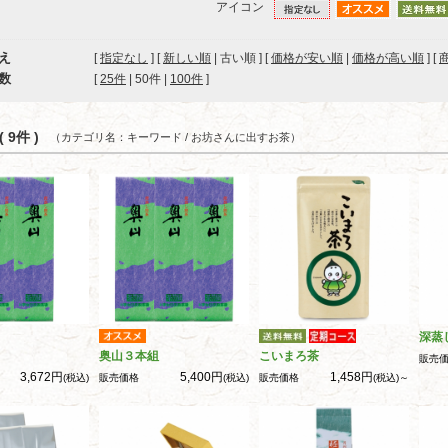
アイコン
え
[
指定なし
] [
新しい順
| 古い順 ] [
価格が安い順
|
価格が高い順
] [
数
[ 
25件
 | 
50件
 | 
100件
 ]
 9件 )
（カテゴリ名：キーワード / お坊さんに出すお茶）
深蒸
奥山３本組
こいまろ茶
販売
3,672円
5,400円
1,458円
(税込)
販売価格
(税込)
販売価格
(税込)～