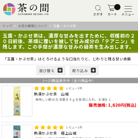
さがす
カート
メニュー
トップ
>
お茶の種類について
> 玉露・かぶせ茶
玉露・かぶせ茶は、濃厚な甘みを出すために、収穫前の２
０日前後、茶畑に覆いを被して甘み成分の「テアニン」を
残します。この手間が濃厚な甘みの緑茶を生み出します。
「玉露・かぶせ茶」はとろけるような口当たりと、じわりと残る甘い余韻
並び替え
絞り込み
1
～
25
商品表示中（全
35
商品中）
レビュー
3
件
熱湯かぶせ茶 山城
美味しい飲み方 茶葉を８ｇを急須に入れ、お湯を１..
販売価格: 1,620円(税込)
レビュー
1
件
熱湯かぶせ茶 極上山城