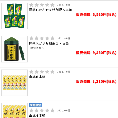
レビュー
0
件
深蒸しかぶせ茶特別便５本組
販売価格: 6,980円(税込)
レビュー
0
件
抹茶入かぶせ粉茶１ｋｇ缶
限定個数５００
販売価格: 9,880円(税込)
レビュー
0
件
山城６本組
販売価格: 8,210円(税込)
レビュー
0
件
山城４本組