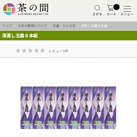
さがす
カート
メニュー
トップ
>
お茶の種類について
>
玉露・かぶせ茶
> 深蒸し玉露８本組
深蒸し玉露８本組
レビュー
0
件