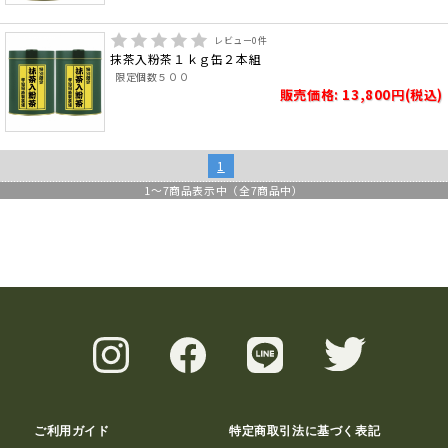
レビュー
0
件
抹茶入粉茶１ｋｇ缶２本組
限定個数５００
販売価格: 13,800円(税込)
1
1
～
7
商品表示中（全
7
商品中）
ご利用ガイド
特定商取引法に基づく表記