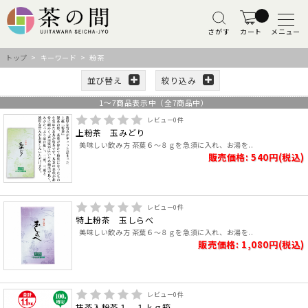
さがす
カート
メニュー
トップ
> キーワード > 粉茶
並び替え
絞り込み
1
～
7
商品表示中（全
7
商品中）
レビュー
0
件
上粉茶 玉みどり
美味しい飲み方 茶葉６～８ｇを急須に入れ、お湯を..
販売価格: 540円(税込)
レビュー
0
件
特上粉茶 玉しらべ
美味しい飲み方 茶葉６～８ｇを急須に入れ、お湯を..
販売価格: 1,080円(税込)
レビュー
0
件
抹茶入粉茶１．１ｋｇ箱