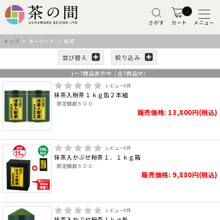
さがす
カート
メニュー
トップ
> キーワード > 粉茶
並び替え
絞り込み
1
～
7
商品表示中（全
7
商品中）
レビュー
0
件
抹茶入粉茶１ｋｇ缶２本組
限定個数５００
販売価格: 13,800円(税込)
レビュー
0
件
抹茶入かぶせ粉茶１．１ｋｇ箱
限定個数５００
販売価格: 9,880円(税込)
レビュー
0
件
抹茶入かぶせ粉茶１ｋｇ缶