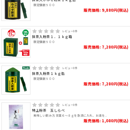
限定個数５００
販売価格: 9,880円(税込)
レビュー
0
件
抹茶入粉茶１．１ｋｇ箱
限定個数５００
販売価格: 7,280円(税込)
レビュー
0
件
抹茶入粉茶１ｋｇ缶
限定個数５００
販売価格: 7,280円(税込)
レビュー
0
件
特上粉茶 玉しらべ
美味しい飲み方 茶葉６～８ｇを急須に入れ、お湯を..
販売価格: 1,080円(税込)