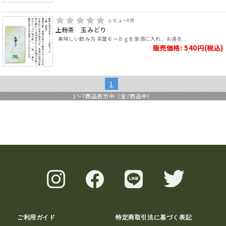
レビュー
0
件
上粉茶 玉みどり
美味しい飲み方 茶葉６～８ｇを急須に入れ、お湯を..
販売価格: 540円(税込)
1
1
～
7
商品表示中（全
7
商品中）
ご利用ガイド
特定商取引法に基づく表記