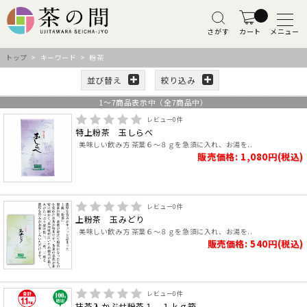
さがす
カート
メニュー
トップ
> キーワード > 粉茶
並び替え
絞り込み
1
～
7
商品表示中（全
7
商品中）
レビュー
0
件
特上粉茶 玉しらべ
美味しい飲み方 茶葉６～８ｇを急須に入れ、お湯を..
販売価格: 1,080円(税込)
レビュー
0
件
上粉茶 玉みどり
美味しい飲み方 茶葉６～８ｇを急須に入れ、お湯を..
販売価格: 540円(税込)
レビュー
0
件
抹茶入かぶせ粉茶１．１ｋｇ箱