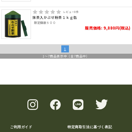
レビュー
0
件
抹茶入かぶせ粉茶１ｋｇ缶
限定個数５００
販売価格: 9,880円(税込)
1
1
～
7
商品表示中（全
7
商品中）
ご利用ガイド
特定商取引法に基づく表記