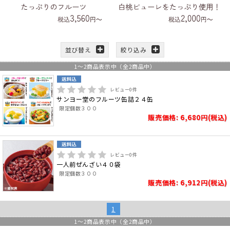
並び替え
絞り込み
1
～
2
商品表示中（全
2
商品中）
レビュー
0
件
サンヨー堂のフルーツ缶詰２４缶
限定個数３００
販売価格: 6,680円(税込)
レビュー
0
件
一人前ぜんざい４０袋
限定個数３００
販売価格: 6,912円(税込)
1
1
～
2
商品表示中（全
2
商品中）