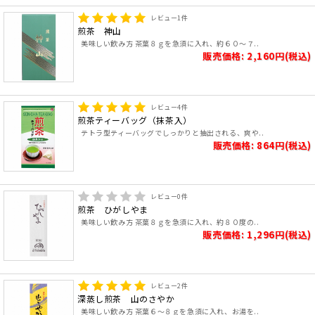
レビュー
1
件
煎茶 神山
美味しい飲み方 茶葉８ｇを急須に入れ、約６０～７..
販売価格: 2,160円(税込)
レビュー
4
件
煎茶ティーバッグ（抹茶入）
テトラ型ティーバッグでしっかりと抽出される、爽や..
販売価格: 864円(税込)
レビュー
0
件
煎茶 ひがしやま
美味しい飲み方 茶葉８ｇを急須に入れ、約８０度の..
販売価格: 1,296円(税込)
レビュー
2
件
深蒸し煎茶 山のさやか
美味しい飲み方 茶葉６～８ｇを急須に入れ、お湯を..