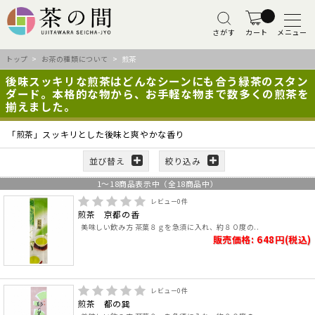
さがす
カート
メニュー
トップ
>
お茶の種類について
> 煎茶
後味スッキリな煎茶はどんなシーンにも合う緑茶のスタン
ダード。本格的な物から、お手軽な物まで数多くの煎茶を
揃えました。
「煎茶」スッキリとした後味と爽やかな香り
並び替え
絞り込み
1
～
18
商品表示中（全
18
商品中）
レビュー
0
件
煎茶 京都の香
美味しい飲み方 茶葉８ｇを急須に入れ、約８０度の..
販売価格: 648円(税込)
レビュー
0
件
煎茶 都の巽