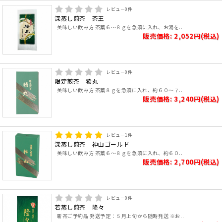
レビュー
0
件
深蒸し煎茶 茶王
美味しい飲み方 茶葉６～８ｇを急須に入れ、お湯を..
販売価格: 2,052円(税込)
レビュー
0
件
限定煎茶 猿丸
美味しい飲み方 茶葉８ｇを急須に入れ、約６０～７..
販売価格: 3,240円(税込)
レビュー
1
件
深蒸し煎茶 神山ゴールド
美味しい飲み方 茶葉６～８ｇを急須に入れ、約６０..
販売価格: 2,700円(税込)
レビュー
0
件
若蒸し煎茶 隆々
新茶ご予約品 発送予定：５月上旬から随時発送 ※お..