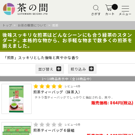
さがす
カート
メニュー
トップ
>
お茶の種類について
> 煎茶
後味スッキリな煎茶はどんなシーンにも合う緑茶のスタン
ダード。本格的な物から、お手軽な物まで数多くの煎茶を
揃えました。
「煎茶」スッキリとした後味と爽やかな香り
並び替え
絞り込み
1
～
18
商品表示中（全
18
商品中）
レビュー
4
件
煎茶ティーバッグ（抹茶入）
テトラ型ティーバッグでしっかりと抽出される、爽や..
販売価格: 864円(税込)
レビュー
0
件
煎茶ティーバッグ６袋組