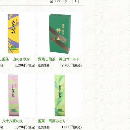
全 1 ページ ｜1｜
し煎茶 山のさやか
深蒸し煎茶 神山ゴールド
1,296円
2,700円
価格
(税込)
販売価格
(税込)
 八十八夜の友
煎茶 田原みどり
1,296円
1,080円
価格
(税込)
販売価格
(税込)