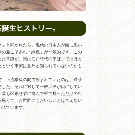
」と聞かれたら、現代の日本人が頭に思い
淡の差こそあれ「緑色」が一般的です。この
った常識が、実は江戸時代の半ばまではほと
たという事実は意外と知られていないのかも
、上流階級の間で飲まれていたのは、碾茶
でした。それに対して一般庶民が口にしてい
い葉も区別せずに摘んで釜で炒っただけの粗
赤黒くて、お世辞にもおいしいとは言えない
われています。