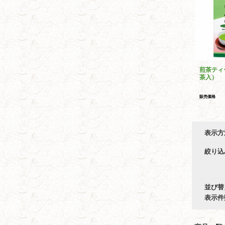
煎茶ティ
茶入）
販売価格
表示方
絞り込
並び替
表示件