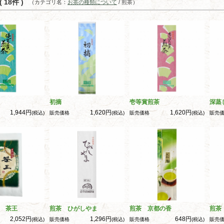
 18件 )
（カテゴリ名：
お茶の種類について
/ 煎茶）
初摘
壱等賞煎茶
深蒸
1,944円
1,620円
1,620円
(税込)
販売価格
(税込)
販売価格
(税込)
販売
 茶王
煎茶 ひがしやま
煎茶 京都の香
煎茶
2,052円
1,296円
648円
(税込)
販売価格
(税込)
販売価格
(税込)
販売