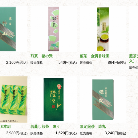
煎茶 都の巽
煎茶 金賞香味園
煎茶
入）
2,160円
540円
864円
(税込)
販売価格
(税込)
販売価格
(税込)
販売
３本組
若蒸し煎茶 隆々
限定煎茶 猿丸
2,980円
1,620円
3,240円
(税込)
販売価格
(税込)
販売価格
(税込)