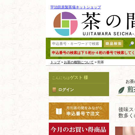
宇治田原製茶場ネットショップ
申込番号の検索は下５桁か４桁の番号で検索してく
トップ
>
お茶の種類について
> 煎茶
ゲスト 様
こんにちは
お茶
煎
ログイン
後味ス
数多く