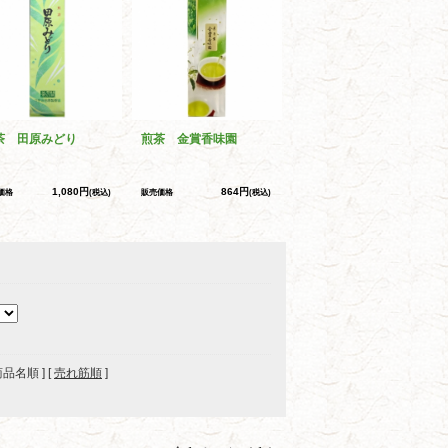
茶 田原みどり
煎茶 金賞香味園
1,080円
864円
価格
(税込)
販売価格
(税込)
 商品名順 ] [
売れ筋順
]