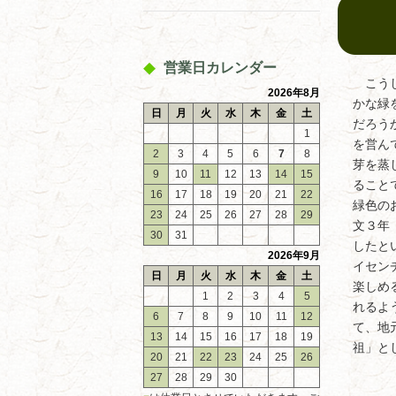
営業日カレンダー
こうし
2026年8月
かな緑
日
月
火
水
木
金
土
だろう
1
を営ん
2
3
4
5
6
7
8
芽を蒸
9
10
11
12
13
14
15
ること
16
17
18
19
20
21
22
緑色の
23
24
25
26
27
28
29
文３年
30
31
したと
2026年9月
イセン
日
月
火
水
木
金
土
楽しめ
1
2
3
4
5
れるよ
6
7
8
9
10
11
12
て、地
13
14
15
16
17
18
19
祖」と
20
21
22
23
24
25
26
27
28
29
30