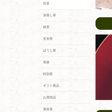
煎茶
深蒸し茶
抹茶
玄米茶
ほうじ茶
茶器
特別茶
ギフト商品
お買得品
美容茶