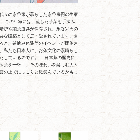
代々の永谷家が暮らした永谷宗円の生家
 この生家には、蒸した茶葉を手揉み
焙炉や製茶道具が保存され、永谷宗円の
要な建築として広く愛されています。さ
ると、茶摘み体験等のイベントが開催さ
、私たち日本人に、お茶文化の素晴らし
たしているのです。 日本茶の歴史に
煎茶を一杯…。その味わいを楽しむ人々
雲の上でにっこりと微笑んでいるかもし