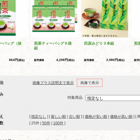
ーバッグ（抹
煎茶ティーバッグ６袋
田原みどり３本組
煎
組
864円
4,298円
2,980円
(税込)
販売価格
(税込)
販売価格
(税込)
販売
法
画像プラス説明文で表示
画像で表示
み
特集商品
え
[
指定なし
] [
新しい順
|
古い順
] [
価格が安い順
|
価格が高い順
] [
数
[ 
25件
 | 
50件
 | 
100件
 ]