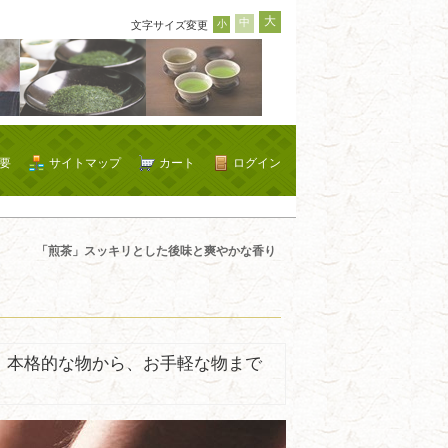
大
中
小
文字サイズ変更
要
サイトマップ
カート
ログイン
「煎茶」スッキリとした後味と爽やかな香り
。本格的な物から、お手軽な物まで