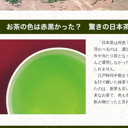
「日本茶は何色？
浮かべるのは、濃
今や当たり前とな
んど通用しなかっ
しれません。
江戸時代中期まで
を臼で碾いた抹茶
たのは、新芽も古
末なお茶で、色も
飲み物だったと言