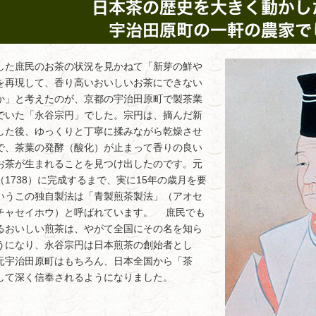
た庶民のお茶の状況を見かねて「新芽の鮮や
を再現して、香り高いおいしいお茶にできない
か」と考えたのが、京都の宇治田原町で製茶業
でいた「永谷宗円」でした。宗円は、摘んだ新
した後、ゆっくりと丁寧に揉みながら乾燥させ
で、茶葉の発酵（酸化）が止まって香りの良い
お茶が生まれることを見つけ出したのです。元
（1738）に完成するまで、実に15年の歳月を要
いうこの独自製法は「青製煎茶製法」（アオセ
チャセイホウ）と呼ばれています。 庶民でも
るおいしい煎茶は、やがて全国にその名を知ら
うになり、永谷宗円は日本煎茶の創始者とし
元宇治田原町はもちろん、日本全国から「茶
して深く信奉されるようになりました。