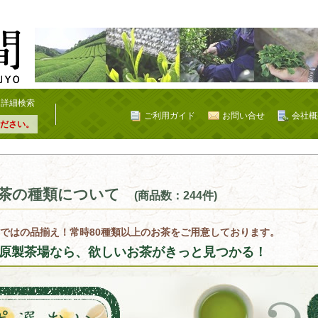
詳細検索
ご利用ガイド
お問い合せ
会社概
ださい。
茶の種類について
(商品数：244件)
ではの品揃え！常時80種類以上のお茶をご用意しております。
原製茶場なら、欲しいお茶がきっと見つかる！