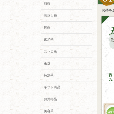
煎茶
お茶を
深蒸し茶
抹茶
玄米茶
ほうじ茶
茶器
特別茶
ギフト商品
お買得品
美容茶