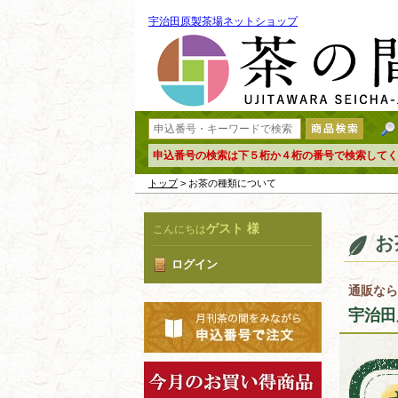
宇治田原製茶場ネットショップ
申込番号の検索は下５桁か４桁の番号で検索してく
トップ
> お茶の種類について
ゲスト 様
こんにちは
お
ログイン
通販なら
宇治田