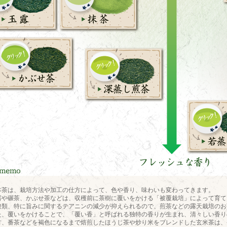
本茶は、栽培方法や加工の仕方によって、色や香り、味わいも変わってきます。
露や碾茶、かぶせ茶などは、収穫前に茶樹に覆いをかける「被覆栽培」によって育て
酸類、特に旨みに関するテアニンの減少が抑えられるので、煎茶などの露天栽培のお
た、覆いをかけることで、「覆い香」と呼ばれる独特の香りが生まれ、清々しい香り
方、番茶などを褐色になるまで焙煎したほうじ茶や炒り米をブレンドした玄米茶は、