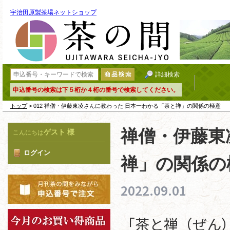
宇治田原製茶場ネットショップ
詳細検索
申込番号の検索は下５桁か４桁の番号で検索してください。
トップ
> 012 禅僧・伊藤東凌さんに教わった 日本一わかる「茶と禅」の関係の極意
禅僧・伊藤東
ゲスト 様
こんにちは
ログイン
禅」の関係の
2022.09.01
「茶と禅（ぜん