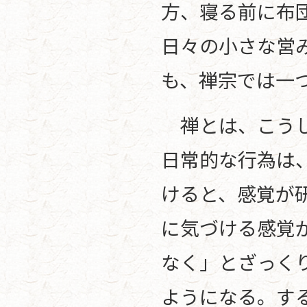
方、寝る前に布
日々の小さな営
も、禅宗では一
禅とは、こうし
日常的な行為は
けると、感覚が
に気づける感覚
なく」とざっく
ようになる。す