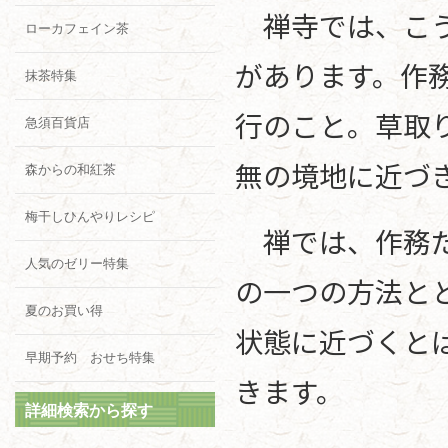
禅寺では、こう
ローカフェイン茶
があります。作
抹茶特集
行のこと。草取
急須百貨店
無の境地に近づ
森からの和紅茶
梅干しひんやりレシピ
禅では、作務だ
人気のゼリー特集
の一つの方法と
夏のお買い得
状態に近づくと
早期予約 おせち特集
きます。
詳細検索から探す