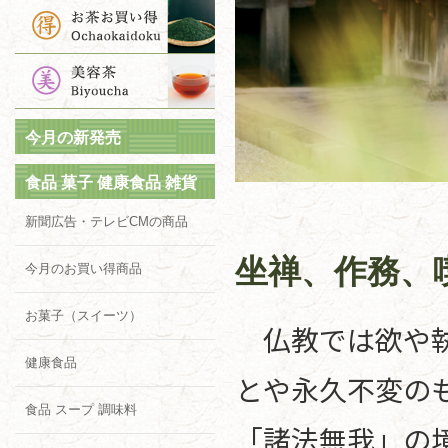
今月の新発売
食品 菓子 健康食品 雑貨
新聞広告・テレビCMの商品
坐禅、作務、
今月のお買い得商品
お菓子（スイーツ）
仏教では欲や執
健康食品
とや永久不変の
食品 スープ 調味料
「諸法無我」の