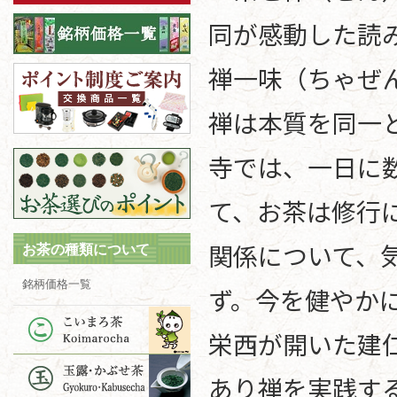
同が感動した読
禅一味（ちゃぜ
禅は本質を同一
寺では、一日に
て、お茶は修行
関係について、
お茶の種類について
銘柄価格一覧
ず。今を健やか
栄西が開いた建
あり禅を実践す