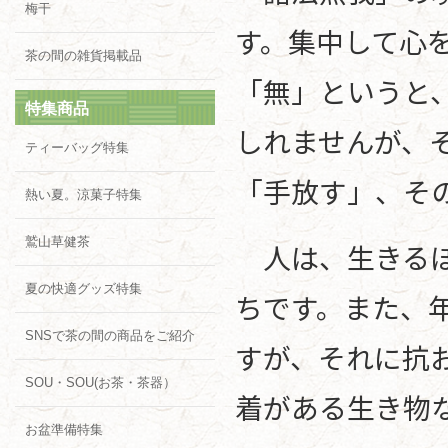
梅干
す。集中して心
茶の間の雑貨掲載品
「無」というと
特集商品
しれませんが、
ティーバッグ特集
「手放す」、そ
熱い夏。涼菓子特集
鷲山草健茶
人は、生きるほ
夏の快適グッズ特集
ちです。また、
SNSで茶の間の商品をご紹介
すが、それに抗
SOU・SOU(お茶・茶器）
着がある生き物
お盆準備特集