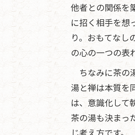
他者との関係を
に招く相手を想
り。おもてなし
の心の一つの表
ちなみに茶の湯
湯と禅は本質を
は、意識化して
茶の湯も決まっ
じ考え方です。