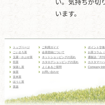
い。気持ちが切
います。
トップページ
ご利用ガイド
ポイント交換
こいまろ茶
会員登録について
お茶コラム（
玉露・かぶせ茶
ネットショッピングの流れ
通販誌「月刊
煎茶
カタログショッピングの流れ
カスタマーハ
深蒸し茶
よくあるご質問
Company Intr
抹茶
お問い合わせ
玄米茶
ほうじ茶
茶器