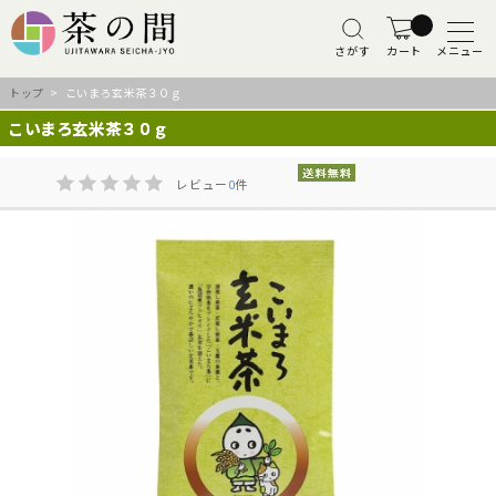
さがす
カート
メニュー
トップ
> こいまろ玄米茶３０ｇ
こいまろ玄米茶３０ｇ
レビュー
0
件