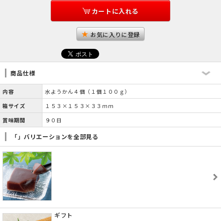
カートに入れる
お気に入りに登録
商品仕様
内容
水ようかん４個（１個１００ｇ）
箱サイズ
１５３×１５３×３３ｍｍ
賞味期間
９０日
「」バリエーションを全部見る
ギフト