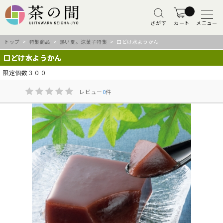
さがす
カート
メニュー
トップ
>
特集商品
>
熱い夏。涼菓子特集
> 口どけ水ようかん
口どけ水ようかん
限定個数３００
レビュー
0
件