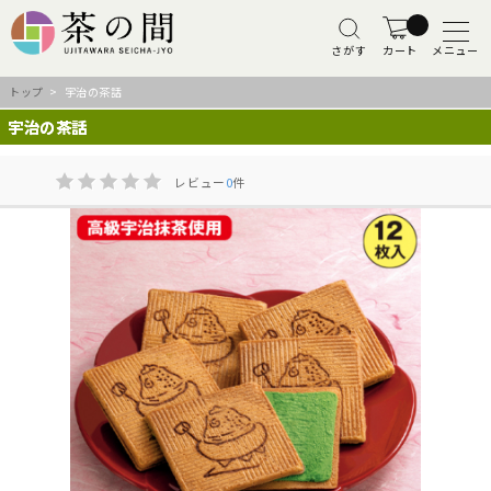
さがす
カート
メニュー
トップ
> 宇治の茶話
宇治の茶話
レビュー
0
件