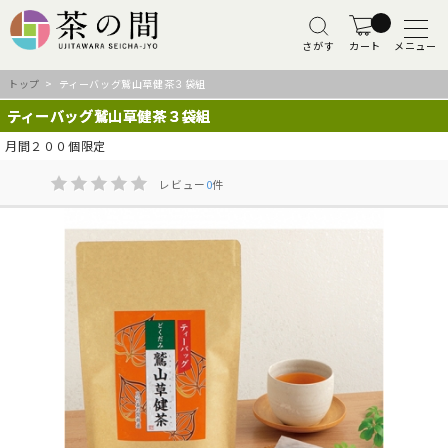
さがす
カート
メニュー
トップ
> ティーバッグ鷲山草健茶３袋組
ティーバッグ鷲山草健茶３袋組
月間２００個限定
レビュー
0
件