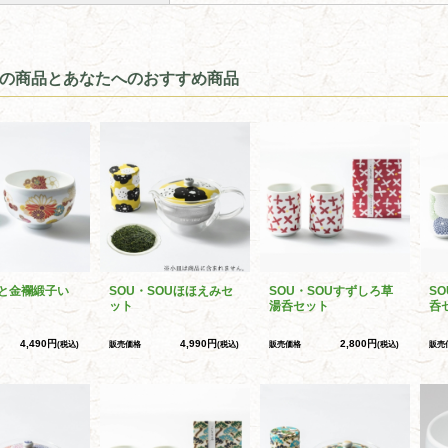
の商品とあなたへのおすすめ商品
と金襴緞子い
SOU・SOUほほえみセ
SOU・SOUすずしろ草
S
ット
湯呑セット
呑
4,490円
4,990円
2,800円
(税込)
販売価格
(税込)
販売価格
(税込)
販売