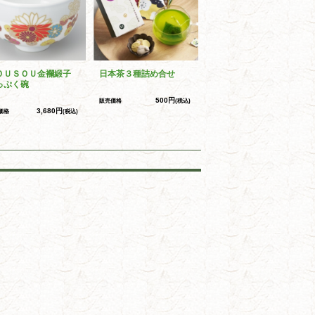
ＯＵＳＯＵ金襴緞子
日本茶３種詰め合せ
っぷく碗
500円
販売価格
(税込)
3,680円
価格
(税込)