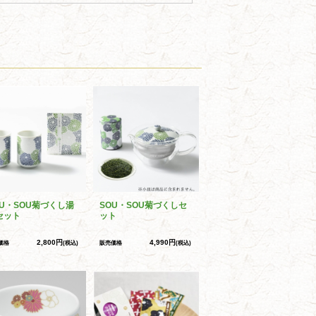
OU・SOU菊づくし湯
SOU・SOU菊づくしセ
セット
ット
2,800円
4,990円
価格
(税込)
販売価格
(税込)