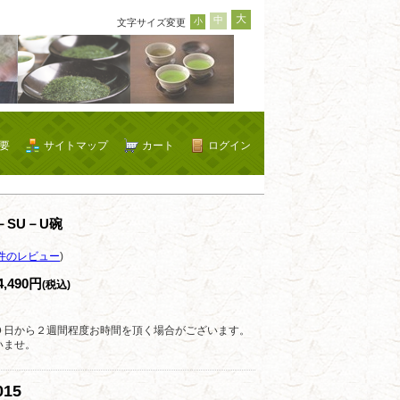
大
中
小
文字サイズ変更
要
サイトマップ
カート
ログイン
－SU－U碗
件のレビュー
)
4,490円
(税込)
０日から２週間程度お時間を頂く場合がございます。
いませ。
15