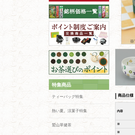
特集商品
商品仕様
ティーバッグ特集
熱い夏。涼菓子特集
内容
※
鷲山草健茶
※