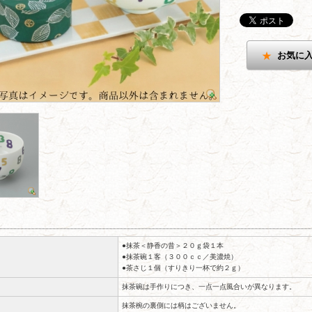
お気に
●抹茶＜静香の昔＞２０ｇ袋１本
●抹茶碗１客（３００ｃｃ／美濃焼）
●茶さじ１個（すりきり一杯で約２ｇ）
抹茶碗は手作りにつき、一点一点風合いが異なります。
抹茶椀の裏側には柄はございません。