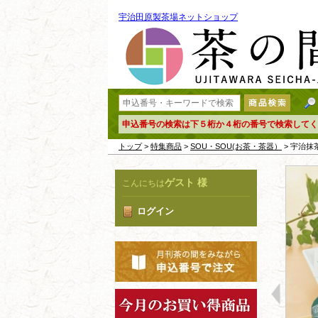
宇治田原製茶場ネットショップ
申込番号の検索は下５桁か４桁の番号で検索してく
トップ
>
特集商品
>
SOU・SOU(お茶・茶器）
> 宇治抹
ゲスト 様
こんにちは
ログイン