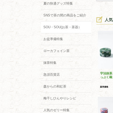
夏の快適グッズ特集
SNSで茶の間の商品をご紹介
人気
SOU・SOU(お茶・茶器）
お盆準備特集
ローカフェイン茶
抹茶特集
宇治抹茶
急須百貨店
っぷく碗
森からの和紅茶
販売価格
梅干しひんやりレシピ
人気のゼリー特集