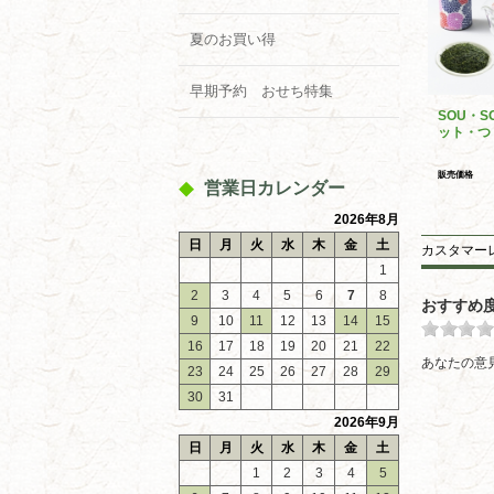
夏のお買い得
早期予約 おせち特集
SOU・
ット・つ
販売価格
営業日カレンダー
2026年8月
日
月
火
水
木
金
土
カスタマー
1
2
3
4
5
6
7
8
おすすめ
9
10
11
12
13
14
15
16
17
18
19
20
21
22
あなたの意
23
24
25
26
27
28
29
30
31
2026年9月
日
月
火
水
木
金
土
1
2
3
4
5