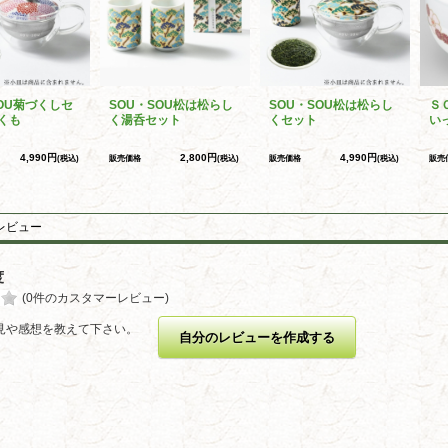
SOU菊づくしセ
SOU・SOU松は松らし
SOU・SOU松は松らし
Ｓ
くも
く湯呑セット
くセット
い
4,990円
2,800円
4,990円
(税込)
販売価格
(税込)
販売価格
(税込)
販売
レビュー
度
(0件のカスタマーレビュー)
見や感想を教えて下さい。
自分のレビューを作成する