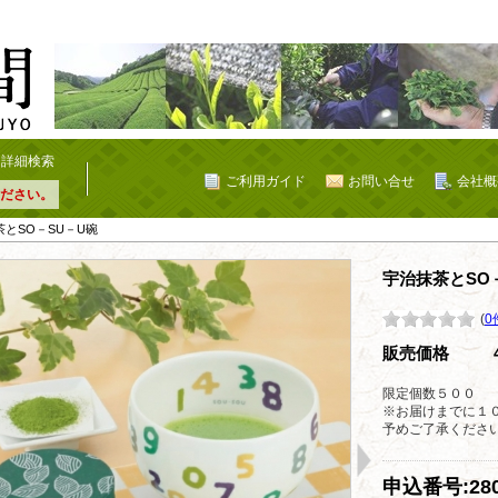
詳細検索
ご利用ガイド
お問い合せ
会社概
ださい。
茶とSO－SU－U碗
宇治抹茶とSO
(
0
販売価格
限定個数５００
※お届けまでに１
予めご了承くださ
申込番号:280