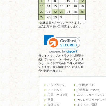
6
7
8
9
10
11
12
13
14
15
16
17
18
19
20
21
22
23
24
25
26
27
28
29
30
■
は休業日とさせていただきます。ご
注文は年中無休24時間承ります。
当サイトは、ジオトラストの認証を
受けています。シールをクリックす
ると、サイト運営会社の身元確認が
できます。個人情報はSSLにより暗
号化送信されます。
トップページ
ご利用ガイド
こいまろ茶
会員登録について
玉露・かぶせ茶
ネットショッピングの
煎茶
カタログショッピング
深蒸し茶
よくあるご質問