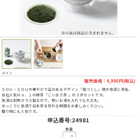
メイン
販売価格：
4,990円(税込)
ＳＯＵ・ＳＯＵの華やかで品のあるデザイン「菊づくし」柄の急須と茶缶、
当社人気Ｎｏ．１の緑茶「こいまろ茶 」の３点セットです。
急須は耐熱ガラス製なので、熱いお湯を入れても大丈夫。
ゆっくりと急須で日本茶を煎れる時間をお楽しみください。
贈り物にも人気です。
申込番号
:24981
数量