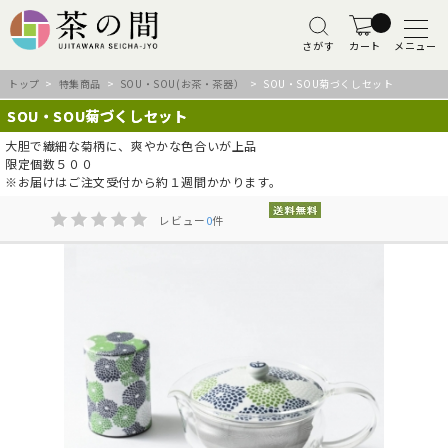
さがす
カート
メニュー
トップ
>
特集商品
>
SOU・SOU(お茶・茶器）
> SOU・SOU菊づくしセット
SOU・SOU菊づくしセット
大胆で繊細な菊柄に、爽やかな色合いが上品
限定個数５００
※お届けはご注文受付から約１週間かかります。
レビュー
0
件