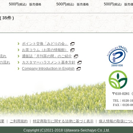
500円
500円
500円
(税込)
販売価格
(税込)
販売価格
(税込)
販売
 35件 )
ポイント交換「みどりの会」
お茶コラム（お茶の情報館）
流れ
通販誌「月刊茶の間」のご紹介
の流れ
カスタマーハラスメント基本方針
Company Introduction in English
概要
｜
ご利用規約
｜
特定商取引に関する法律に基づく表示
｜
個人情報の取扱につ
Copyright (C)2021-2018 Ujitawara-Seichajyo Co.,Ltd.