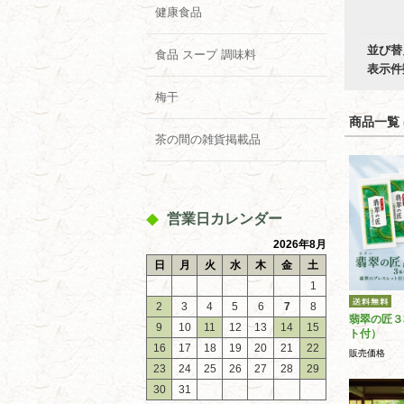
健康食品
並び替
食品 スープ 調味料
表示件
梅干
商品一覧 (
茶の間の雑貨掲載品
営業日カレンダー
2026年8月
日
月
火
水
木
金
土
1
2
3
4
5
6
7
8
翡翠の匠３
9
10
11
12
13
14
15
ト付）
16
17
18
19
20
21
22
販売価格
23
24
25
26
27
28
29
30
31