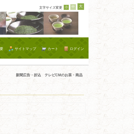
大
中
小
文字サイズ変更
要
サイトマップ
カート
ログイン
新聞広告・折込 テレビCMのお茶・商品