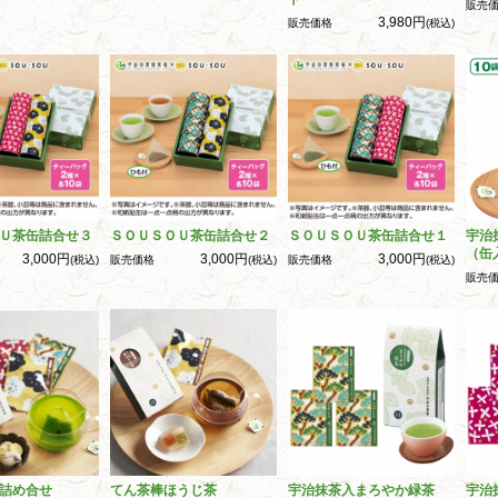
販売
3,980円
販売価格
(税込)
Ｕ茶缶詰合せ３
ＳＯＵＳＯＵ茶缶詰合せ２
ＳＯＵＳＯＵ茶缶詰合せ１
宇治
（缶
3,000円
3,000円
3,000円
(税込)
販売価格
(税込)
販売価格
(税込)
販売
詰め合せ
てん茶棒ほうじ茶
宇治抹茶入まろやか緑茶
宇治