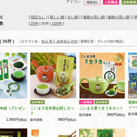
アイコン
え
[
指定なし
] [
新しい順
|
古い順
] [
価格が安い順
|
価格が高い順
] [
数
[ 
25件
 | 
50件
 | 
100件
 ]
 35件 )
（カテゴリ名：
食品 菓子 健康食品 雑貨
/ 新聞広告・テレビCMの商品）
茶師
ィー
本組（プレゼン
こいまろ玄米茶お試しセッ
こいまろ茶うきうきセット
ト
販売
980円
販売価格
(税込)
1,980円
980円
(税込)
販売価格
(税込)