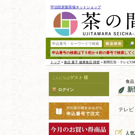
宇治田原製茶場ネットショップ
申込番号の検索は下５桁か４桁の番号で検索してく
トップ
>
食品 菓子 健康食品 雑貨
> 新聞広告・テレビC
ゲスト 様
こんにちは
食品
新
ログイン
テレビ
人気