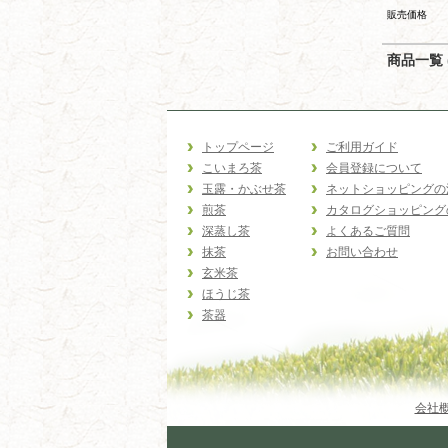
販売価格
商品一覧 (
トップページ
ご利用ガイド
こいまろ茶
会員登録について
玉露・かぶせ茶
ネットショッピングの
煎茶
カタログショッピング
深蒸し茶
よくあるご質問
抹茶
お問い合わせ
玄米茶
ほうじ茶
茶器
会社