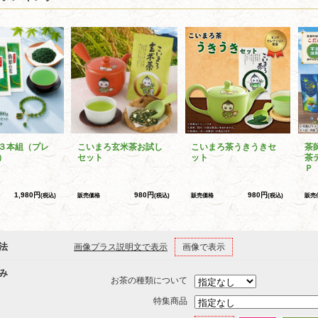
３本組（プレ
こいまろ玄米茶お試し
こいまろ茶うきうきセ
茶
）
セット
ット
茶
Ｐ
1,980円
980円
980円
(税込)
販売価格
(税込)
販売価格
(税込)
販売
法
画像プラス説明文で表示
画像で表示
み
お茶の種類について
特集商品