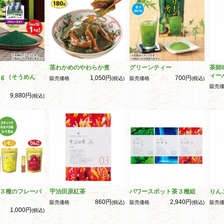
茎わかめのやわらか煮
グリーンティー
茶師
ィー
ｇ（そうめん
1,050円
700円
販売価格
(税込)
販売価格
(税込)
販売
9,880円
(税込)
３種のフレーバ
宇治田原紅茶
パワースポット茶３種組
りん
860円
2,940円
販売価格
(税込)
販売価格
(税込)
販売
1,000円
(税込)