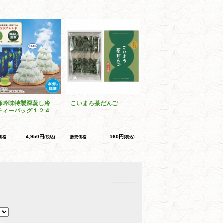
師吟味特製深蒸し冷
こいまろ茶だんご
ティーバッグ１２４
4,950円
960円
価格
(税込)
販売価格
(税込)