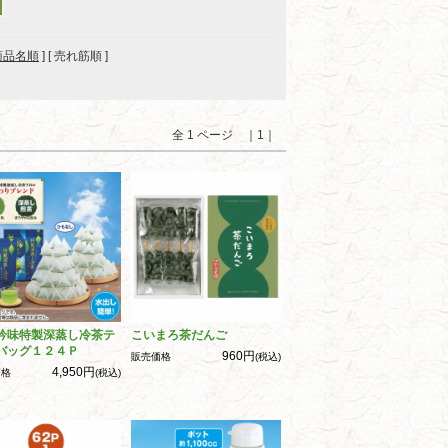
商品名順
] [ 売れ筋順 ]
全 1 ページ ｜1｜
吟味特製深蒸し冷茶テ
こいまろ茶だんご
バッグ１２４Ｐ
960円
販売価格
(税込)
4,950円
価格
(税込)