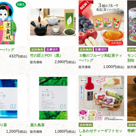
ーバッグ
竹の匠とPOY（黒）
３種のフルーツ和紅茶ティ
モン
432円
(税込)
ーバッグ
別缶
2,990円
販売価格
(税込)
1,000円
販売価格
(税込)
販売
り茶
屋久島茶
しあわせティーギフトセッ
帯網
1,200円
1,080円
(税込)
販売価格
(税込)
ト