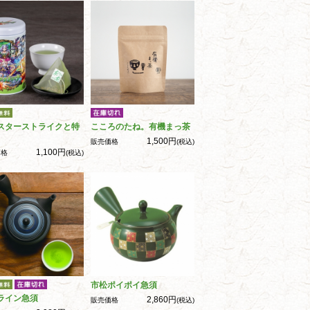
スターストライクと特
こころのたね。有機まっ茶
1,500円
販売価格
(税込)
1,100円
価格
(税込)
市松ポイポイ急須
ライン急須
2,860円
販売価格
(税込)