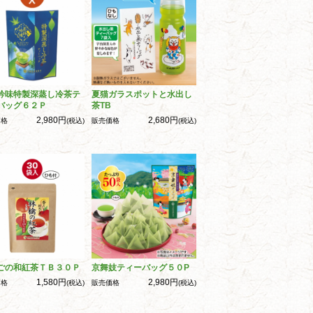
吟味特製深蒸し冷茶テ
夏猫ガラスポットと水出し
バッグ６２Ｐ
茶TB
2,980円
2,680円
価格
(税込)
販売価格
(税込)
ごの和紅茶ＴＢ３０Ｐ
京舞妓ティーバッグ５０P
1,580円
2,980円
価格
(税込)
販売価格
(税込)