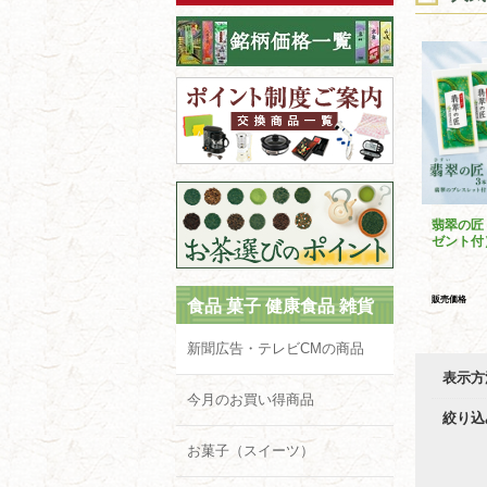
翡翠の匠
ゼント付
販売価格
食品 菓子 健康食品 雑貨
新聞広告・テレビCMの商品
表示方
今月のお買い得商品
絞り込
お菓子（スイーツ）