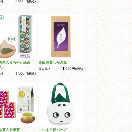
3,980円
価格
(税込)
抹茶入まろやか緑茶
高級深蒸し松の匠
入）
1,620円
販売価格
(税込)
1,500円
価格
(税込)
抹茶入玄米茶
こいまろ顔バッグ