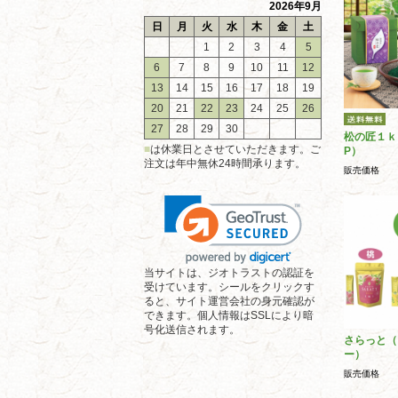
2026年9月
日
月
火
水
木
金
土
1
2
3
4
5
6
7
8
9
10
11
12
13
14
15
16
17
18
19
20
21
22
23
24
25
26
27
28
29
30
松の匠１ｋ
■
は休業日とさせていただきます。ご
P）
注文は年中無休24時間承ります。
販売価格
当サイトは、ジオトラストの認証を
受けています。シールをクリックす
ると、サイト運営会社の身元確認が
できます。個人情報はSSLにより暗
号化送信されます。
さらっと（
ー）
販売価格