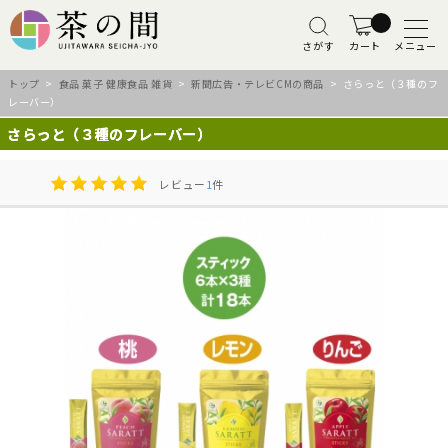
さがす
カート
メニュー
トップ
>
食品 菓子 健康食品 雑貨
>
新聞広告・テレビCMの商品
> さらっと（３種のフ
レーバー）
さらっと（３種のフレーバー）
レビュー
1
件