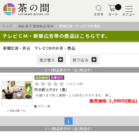
さがす
カート
メニュー
トップ
>
食品 菓子 健康食品 雑貨
> 新聞広告・テレビCMの商品
テレビＣＭ・新聞広告等の商品はこちらです。
新聞広告・折込 テレビCMのお茶・商品
並び替え
絞り込み
1
～
1
商品表示中（全
1
商品中）
レビュー
0
件
竹の匠とPOY（黒）
お届けまで約１週間～１０日ほどかかります。 悪し..
販売価格: 2,990円(税込)
●カラー/黒
※写真は黒です。
1
1
～
1
商品表示中（全
1
商品中）