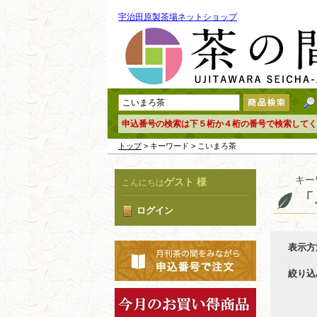
宇治田原製茶場ネットショップ
申込番号の検索は下５桁か４桁の番号で検索してく
トップ
> キーワード > こいまろ茶
キー
ゲスト 様
こんにちは
「
ログイン
表示方
絞り込