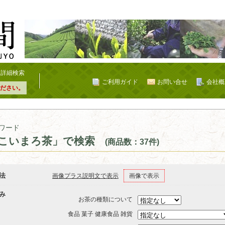
詳細検索
ご利用ガイド
お問い合せ
会社概
ださい。
ワード
こいまろ茶」で検索
(商品数：37件)
法
画像プラス説明文で表示
画像で表示
み
お茶の種類について
食品 菓子 健康食品 雑貨