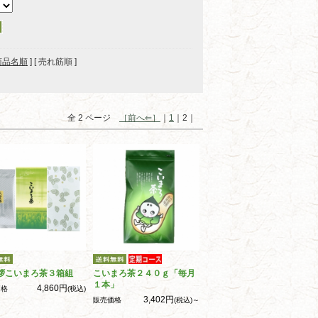
商品名順
] [ 売れ筋順 ]
全 2 ページ
［前へ⇐］
｜
1
｜2｜
拶こいまろ茶３箱組
こいまろ茶２４０ｇ「毎月
１本」
4,860円
価格
(税込)
3,402円
販売価格
(税込)～