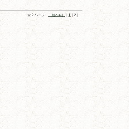
全 2 ページ
［前へ⇐］
｜
1
｜2｜