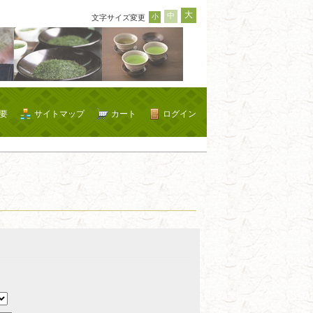
大
中
小
文字サイズ変更
要
サイトマップ
カート
ログイン