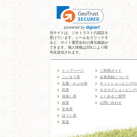
当サイトは、ジオトラストの認証を
受けています。シールをクリックす
ると、サイト運営会社の身元確認が
できます。個人情報はSSLにより暗
号化送信されます。
トップページ
ご利用ガイド
こいまろ茶
会員登録について
玉露・かぶせ茶
ネットショッピングの
煎茶
カタログショッピング
深蒸し茶
よくあるご質問
抹茶
お問い合わせ
玄米茶
ほうじ茶
茶器