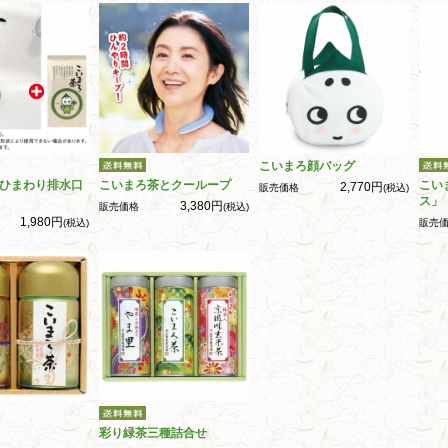
こいまろ顔バッグ
ひまわり排水口
こいまろ茶とクーループ
こい
2,770円
販売価格
(税込)
ス」
3,380円
販売価格
(税込)
1,980円
(税込)
販売
彩り緑茶三種詰合せ