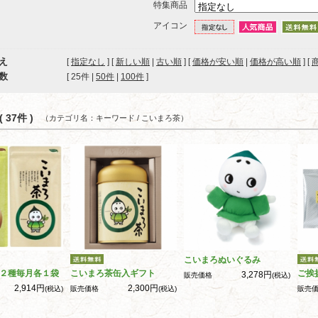
特集商品
アイコン
え
[
指定なし
] [
新しい順
|
古い順
] [
価格が安い順
|
価格が高い順
] [
数
[ 
25件
 | 
50件
 | 
100件
 ]
 37件 )
（カテゴリ名：キーワード / こいまろ茶）
こいまろぬいぐるみ
２種毎月各１袋
こいまろ茶缶入ギフト
ご挨
3,278円
販売価格
(税込)
2,914円
2,300円
(税込)
販売価格
(税込)
販売