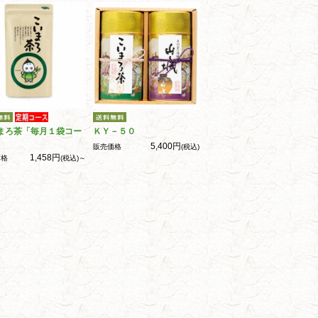
まろ茶「毎月１袋コー
ＫＹ－５０
5,400円
販売価格
(税込)
1,458円
価格
(税込)～