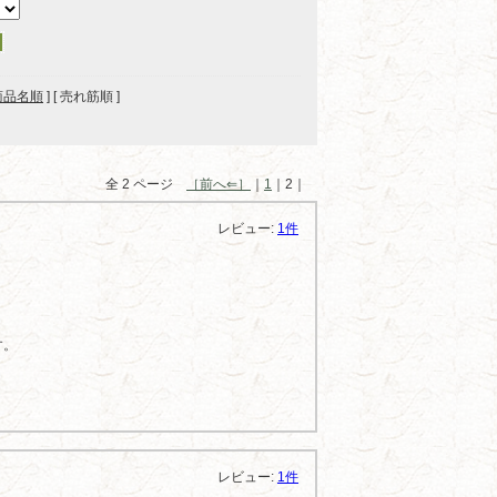
商品名順
] [ 売れ筋順 ]
全 2 ページ
［前へ⇐］
｜
1
｜2｜
レビュー:
1件
す。
レビュー:
1件