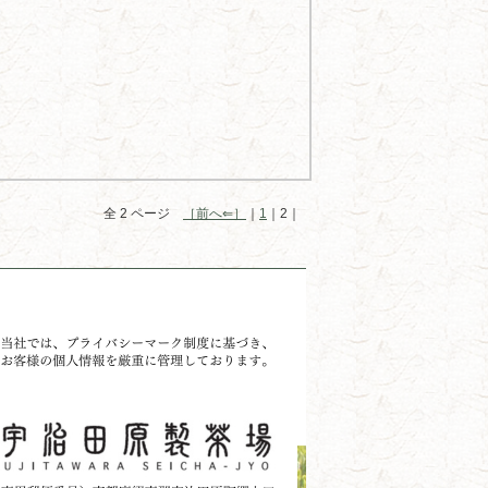
全 2 ページ
［前へ⇐］
｜
1
｜2｜