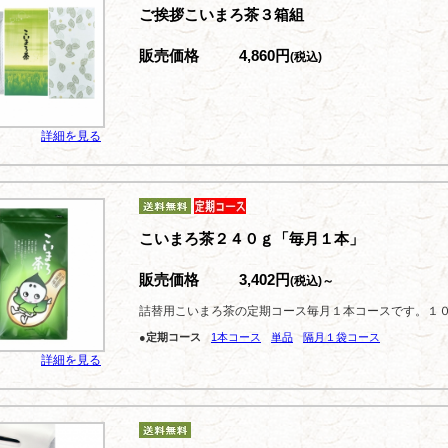
ご挨拶こいまろ茶３箱組
販売価格
4,860円
(税込)
詳細を見る
こいまろ茶２４０ｇ「毎月１本」
販売価格
3,402円
(税込)～
詰替用こいまろ茶の定期コース毎月１本コースです。１
●定期コース
1本コース
単品
隔月１袋コース
詳細を見る