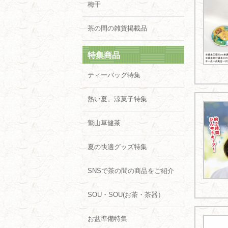
梅干
茶の間の雑貨掲載品
特集商品
ティーバッグ特集
熱い夏。涼菓子特集
鷲山草健茶
夏の快適グッズ特集
SNSで茶の間の商品をご紹介
SOU・SOU(お茶・茶器）
お盆準備特集