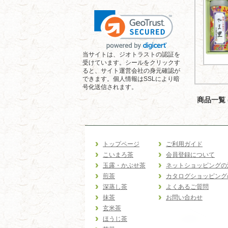
当サイトは、ジオトラストの認証を
受けています。シールをクリックす
ると、サイト運営会社の身元確認が
できます。個人情報はSSLにより暗
号化送信されます。
商品一覧 (
トップページ
ご利用ガイド
こいまろ茶
会員登録について
玉露・かぶせ茶
ネットショッピングの
煎茶
カタログショッピング
深蒸し茶
よくあるご質問
抹茶
お問い合わせ
玄米茶
ほうじ茶