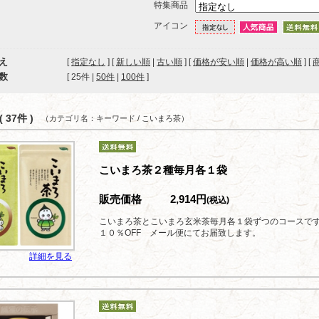
特集商品
アイコン
え
[
指定なし
] [
新しい順
|
古い順
] [
価格が安い順
|
価格が高い順
] [
数
[ 
25件
 | 
50件
 | 
100件
 ]
 37件 )
（カテゴリ名：キーワード / こいまろ茶）
こいまろ茶２種毎月各１袋
販売価格
2,914円
(税込)
こいまろ茶とこいまろ玄米茶毎月各１袋ずつのコースで
１０％OFF メール便にてお届致します。
詳細を見る