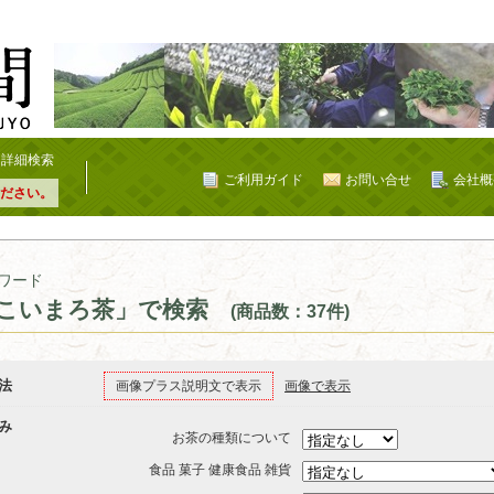
詳細検索
ご利用ガイド
お問い合せ
会社概
ださい。
ワード
こいまろ茶」で検索
(商品数：37件)
法
画像プラス説明文で表示
画像で表示
み
お茶の種類について
食品 菓子 健康食品 雑貨