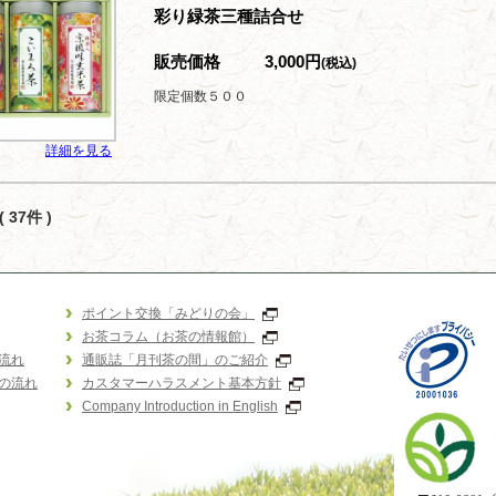
彩り緑茶三種詰合せ
販売価格
3,000円
(税込)
限定個数５００
詳細を見る
 37件 )
ポイント交換「みどりの会」
お茶コラム（お茶の情報館）
流れ
通販誌「月刊茶の間」のご紹介
の流れ
カスタマーハラスメント基本方針
Company Introduction in English