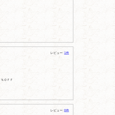
レビュー:
1件
０％ＯＦＦ
レビュー:
0件