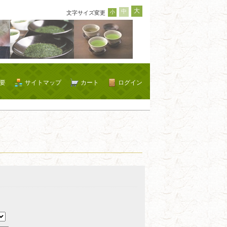
大
中
小
文字サイズ変更
要
サイトマップ
カート
ログイン