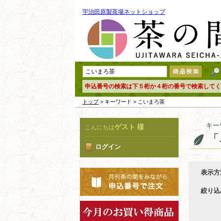
宇治田原製茶場ネットショップ
申込番号の検索は下５桁か４桁の番号で検索してく
トップ
> キーワード > こいまろ茶
キー
ゲスト 様
こんにちは
「
ログイン
表示方
絞り込