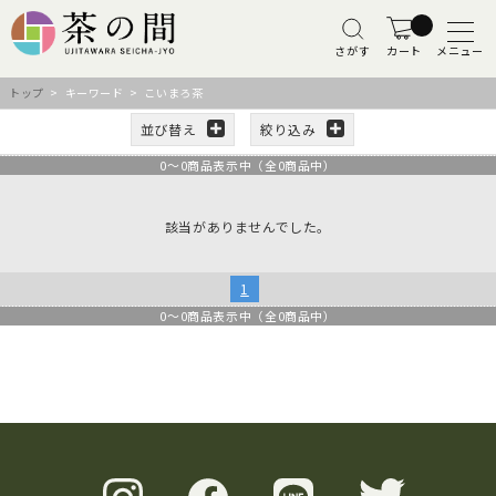
さがす
カート
メニュー
トップ
> キーワード > こいまろ茶
並び替え
絞り込み
0
～
0
商品表示中（全
0
商品中）
該当がありませんでした。
1
0
～
0
商品表示中（全
0
商品中）