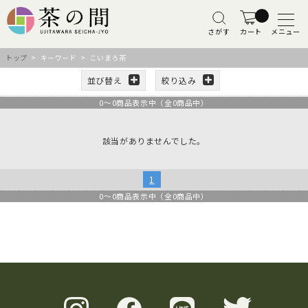
さがす
カート
メニュー
トップ
> キーワード > こいまろ茶
並び替え
絞り込み
0
～
0
商品表示中（全
0
商品中）
該当がありませんでした。
1
0
～
0
商品表示中（全
0
商品中）