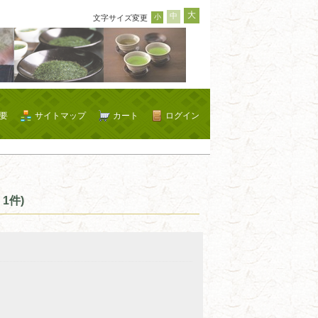
大
中
小
文字サイズ変更
要
サイトマップ
カート
ログイン
1件)