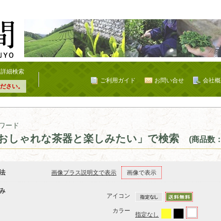
詳細検索
ご利用ガイド
お問い合せ
会社概
ださい。
ワード
おしゃれな茶器と楽しみたい」で検索
(商品数：
法
画像プラス説明文で表示
画像で表示
み
アイコン
カラー
指定なし