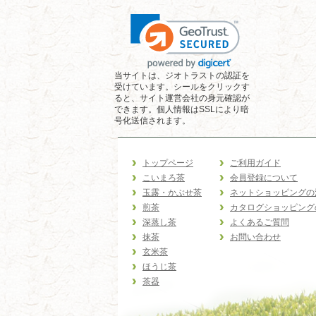
当サイトは、ジオトラストの認証を
受けています。シールをクリックす
ると、サイト運営会社の身元確認が
できます。個人情報はSSLにより暗
号化送信されます。
トップページ
ご利用ガイド
こいまろ茶
会員登録について
玉露・かぶせ茶
ネットショッピングの
煎茶
カタログショッピング
深蒸し茶
よくあるご質問
抹茶
お問い合わせ
玄米茶
ほうじ茶
茶器