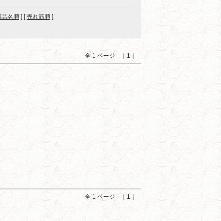
商品名順
] [
売れ筋順
]
全 1 ページ ｜1｜
全 1 ページ ｜1｜