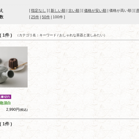
え
[
指定なし
] [
新しい順
|
古い順
] [
価格が安い順
| 価格が高い順 ] [
数
[ 
25件
 | 
50件
 | 
100件
 ]
 1件 )
（カテゴリ名：キーワード / おしゃれな茶器と楽しみたい）
急須白
2,990円
(税込)
 1件 )