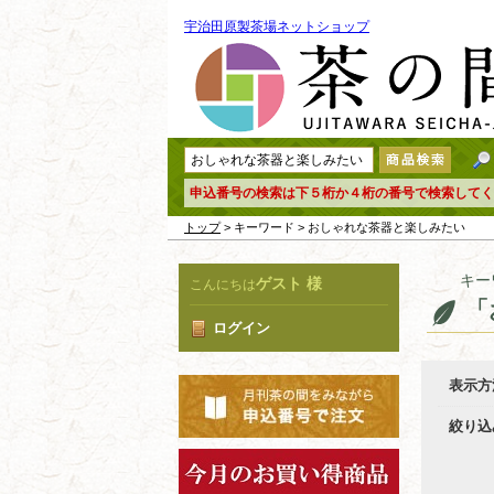
宇治田原製茶場ネットショップ
申込番号の検索は下５桁か４桁の番号で検索してく
トップ
> キーワード > おしゃれな茶器と楽しみたい
キー
ゲスト 様
こんにちは
「
ログイン
表示方
絞り込