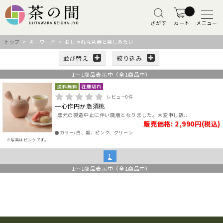
さがす
カート
メニュー
トップ
> キーワード > おしゃれな茶器と楽しみたい
並び替え
絞り込み
1
～
1
商品表示中（全
1
商品中）
レビュー
0
件
一心作円か急須桃
窯元の製造中止に伴い廃版となりました。大変申し訳..
販売価格: 2,990円(税込)
●カラー/白、黒、ピンク、グリーン
※写真はピンクです。
1
1
～
1
商品表示中（全
1
商品中）