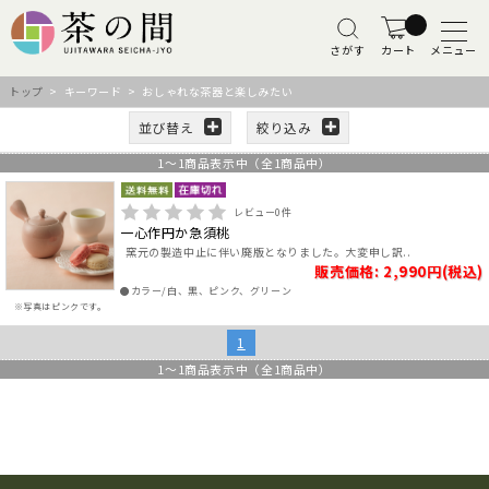
さがす
カート
メニュー
トップ
> キーワード > おしゃれな茶器と楽しみたい
並び替え
絞り込み
1
～
1
商品表示中（全
1
商品中）
レビュー
0
件
一心作円か急須桃
窯元の製造中止に伴い廃版となりました。大変申し訳..
販売価格: 2,990円(税込)
●カラー/白、黒、ピンク、グリーン
※写真はピンクです。
1
1
～
1
商品表示中（全
1
商品中）