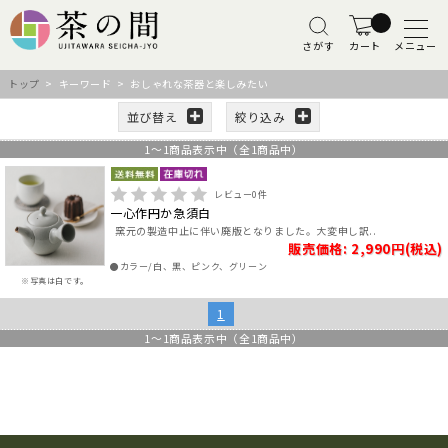
さがす
カート
メニュー
トップ
> キーワード > おしゃれな茶器と楽しみたい
並び替え
絞り込み
1
～
1
商品表示中（全
1
商品中）
レビュー
0
件
一心作円か急須白
窯元の製造中止に伴い廃版となりました。大変申し訳..
販売価格: 2,990円(税込)
●カラー/白、黒、ピンク、グリーン
※写真は白です。
1
1
～
1
商品表示中（全
1
商品中）