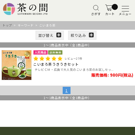
さがす
カート
メニュー
トップ
> キーワード > こいまろ茶
並び替え
絞り込み
1
～
1
商品表示中（全
1
商品中）
レビュー
27
件
こいまろ茶うきうきセット
テレビＣＭ・広告で大人気のこいまろ茶のお試しセッ..
販売価格: 980円(税込)
1
1
～
1
商品表示中（全
1
商品中）