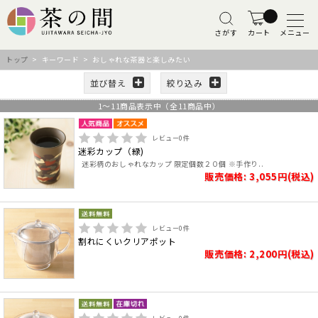
さがす
カート
メニュー
トップ
> キーワード > おしゃれな茶器と楽しみたい
並び替え
絞り込み
1
～
11
商品表示中（全
11
商品中）
レビュー
0
件
迷彩カップ（緑)
迷彩柄のおしゃれなカップ 限定個数２０個 ※手作り..
販売価格: 3,055円(税込)
レビュー
0
件
割れにくいクリアポット
販売価格: 2,200円(税込)