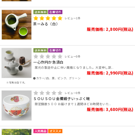
レビュー
1
件
茶ーみる（白）
販売価格: 2,800円(税込)
レビュー
0
件
一心作円か急須白
窯元の製造中止に伴い廃版となりました。大変申し訳..
販売価格: 2,990円(税込)
●カラー/白、黒、ピンク、グリーン
※写真は白です。
レビュー
0
件
ＳＯＵＳＯＵ金襴緞子いっぷく碗
限定個数５００ お届けまで１週間ほどお時間をいた..
販売価格: 3,680円(税込)