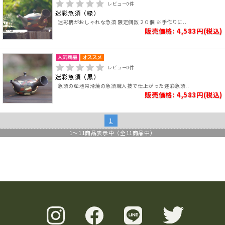
レビュー
0
件
迷彩急須（緑）
迷彩柄がおしゃれな急須 限定個数２０個 ※手作りに..
販売価格: 4,583円(税込)
レビュー
0
件
迷彩急須（黒）
急須の産地常滑焼の急須職人技で仕上がった迷彩急須..
販売価格: 4,583円(税込)
1
1
～
11
商品表示中（全
11
商品中）