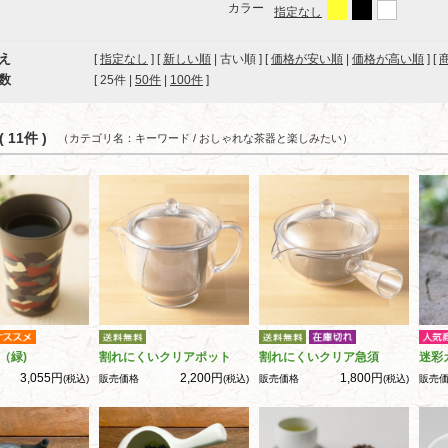
カラー
指定なし
え
[
指定なし
] [
新しい順
| 古い順 ] [
価格が安い順
|
価格が高い順
] [
数
[ 
25件
 | 
50件
 | 
100件
 ]
 11件 )
（カテゴリ名：キーワード / おしゃれな茶器と楽しみたい）
（緑)
割れにくいクリアポット
割れにくいクリア急須
迷彩
3,055円
2,200円
1,800円
(税込)
販売価格
(税込)
販売価格
(税込)
販売