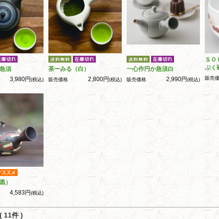
ＳＯ
ぷく
急須
茶ーみる（白）
一心作円か急須白
販売
3,980円
2,800円
2,990円
(税込)
販売価格
(税込)
販売価格
(税込)
黒）
4,583円
(税込)
 11件 )