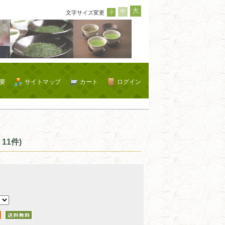
大
中
小
文字サイズ変更
要
サイトマップ
カート
ログイン
11件)