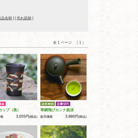
商品名順
] [
売れ筋順
]
全 1 ページ ｜1｜
カップ（黒）
帯網飛びカンナ急須
3,055円
3,980円
価格
(税込)
販売価格
(税込)