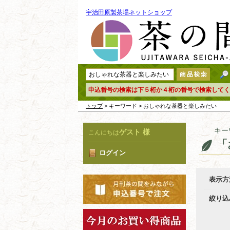
宇治田原製茶場ネットショップ
申込番号の検索は下５桁か４桁の番号で検索してく
トップ
> キーワード > おしゃれな茶器と楽しみたい
キー
ゲスト 様
こんにちは
「
ログイン
表示方
絞り込