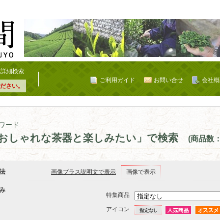
詳細検索
ご利用ガイド
お問い合せ
会社概
ださい。
ワード
おしゃれな茶器と楽しみたい」で検索
(商品数：
法
画像プラス説明文で表示
画像で表示
み
特集商品
アイコン