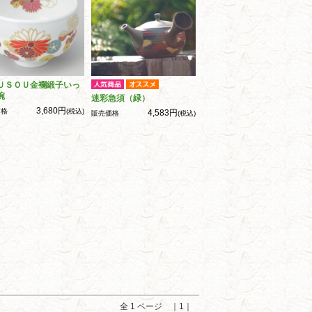
ＵＳＯＵ金襴緞子いっ
碗
迷彩急須（緑）
3,680円
価格
(税込)
4,583円
販売価格
(税込)
全 1 ページ ｜1｜