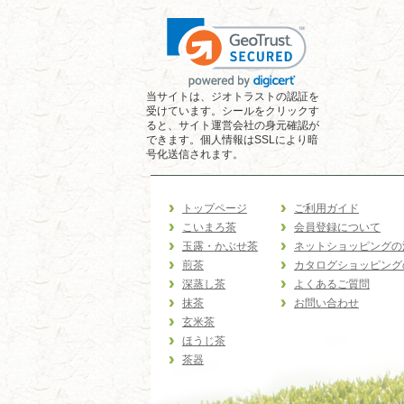
当サイトは、ジオトラストの認証を
受けています。シールをクリックす
ると、サイト運営会社の身元確認が
できます。個人情報はSSLにより暗
号化送信されます。
トップページ
ご利用ガイド
こいまろ茶
会員登録について
玉露・かぶせ茶
ネットショッピングの
煎茶
カタログショッピング
深蒸し茶
よくあるご質問
抹茶
お問い合わせ
玄米茶
ほうじ茶
茶器