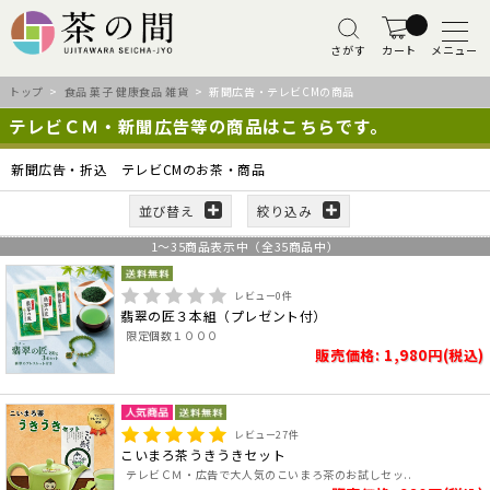
さがす
カート
メニュー
トップ
>
食品 菓子 健康食品 雑貨
> 新聞広告・テレビCMの商品
テレビＣＭ・新聞広告等の商品はこちらです。
新聞広告・折込 テレビCMのお茶・商品
並び替え
絞り込み
1
～
35
商品表示中（全
35
商品中）
レビュー
0
件
翡翠の匠３本組（プレゼント付）
限定個数１０００
販売価格: 1,980円(税込)
レビュー
27
件
こいまろ茶うきうきセット
テレビＣＭ・広告で大人気のこいまろ茶のお試しセッ..