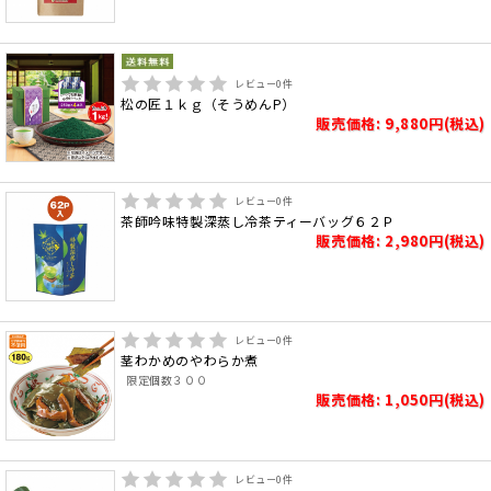
レビュー
0
件
松の匠１ｋｇ（そうめんP）
販売価格: 9,880円(税込)
レビュー
0
件
茶師吟味特製深蒸し冷茶ティーバッグ６２Ｐ
販売価格: 2,980円(税込)
レビュー
0
件
茎わかめのやわらか煮
限定個数３００
販売価格: 1,050円(税込)
レビュー
0
件