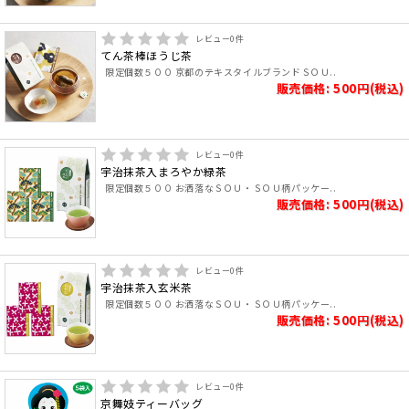
レビュー
0
件
てん茶棒ほうじ茶
限定個数５００ 京都のテキスタイルブランドＳＯＵ..
販売価格: 500円(税込)
レビュー
0
件
宇治抹茶入まろやか緑茶
限定個数５００ お洒落なＳＯＵ・ＳＯＵ柄パッケー..
販売価格: 500円(税込)
レビュー
0
件
宇治抹茶入玄米茶
限定個数５００ お洒落なＳＯＵ・ＳＯＵ柄パッケー..
販売価格: 500円(税込)
レビュー
0
件
京舞妓ティーバッグ