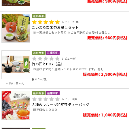
販売価格: 980円(税込)
レビュー
21
件
こいまろ玄米茶お試しセット
※一家族様１セット限り ※ご自宅送りのみ受付 お届け..
販売価格: 980円(税込)
レビュー
0
件
竹の匠とPOY（黒）
お届けまで約１週間～１０日ほどかかります。 悪し..
販売価格: 2,990円(税込)
●カラー/黒
※写真は黒です。
レビュー
0
件
３種のフルーツ和紅茶ティーバッグ
限定個数１０００
販売価格: 1,000円(税込)