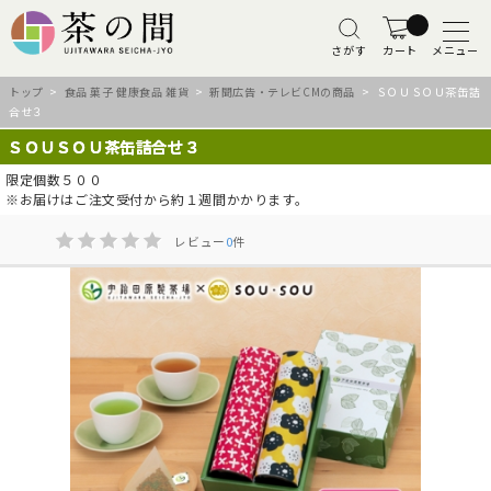
さがす
カート
メニュー
トップ
>
食品 菓子 健康食品 雑貨
>
新聞広告・テレビCMの商品
> ＳＯＵＳＯＵ茶缶詰
合せ３
ＳＯＵＳＯＵ茶缶詰合せ３
限定個数５００
※お届けはご注文受付から約１週間かかります。
レビュー
0
件