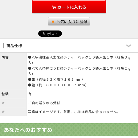
カートに入れる
お気に入りに登録
商品仕様
内容
●＜宇治抹茶入玄米茶＞ティーバッグ１０袋入缶１本（各袋３ｇ
入）
●＜てん茶棒ほうじ茶＞ティーバッグ１０袋入缶１本（各袋２ｇ
入）
●缶（約径５２×高さ１６５ｍｍ）
●箱（約１８０×１３０×５５ｍｍ）
包装
有
※
ご自宅送りのみ受付
※
写真はイメージです。茶器、小皿は商品に含まれません。
あなたへのおすすめ