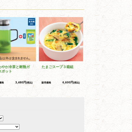
わやか冷茶と耐熱ガ
たまごスープ３箱組
スポット
3,480円
6,600円
価格
(税込)
販売価格
(税込)