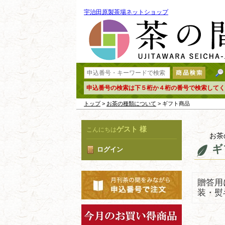
宇治田原製茶場ネットショップ
申込番号の検索は下５桁か４桁の番号で検索してく
トップ
>
お茶の種類について
> ギフト商品
ゲスト 様
こんにちは
お茶
ギ
ログイン
贈答用
装・熨