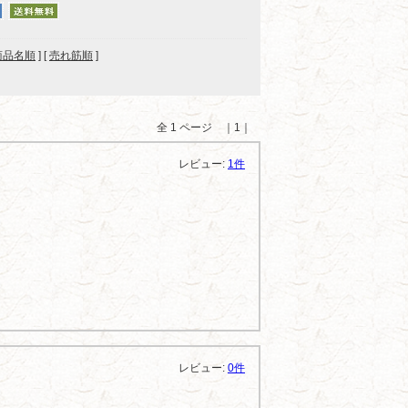
商品名順
] [
売れ筋順
]
全 1 ページ ｜1｜
レビュー:
1件
レビュー:
0件