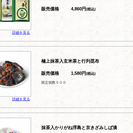
販売価格
4,860円
(税込)
詳細を見る
極上抹茶入玄米茶と行列昆布
販売価格
1,580円
(税込)
限定個数５００
詳細を見る
抹茶入かりがね浮島と京きざみしば漬