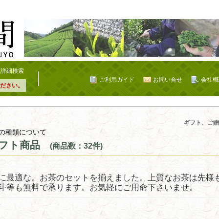
詳細検索
ご利用ガイド
お問い合せ
会社概
ださい。
ギフト、ご贈
の種類について
フト商品
(商品数：32件)
に最適な。お茶のセットを揃えました。上質なお茶は先様
斗等も無料で承ります。お気軽にご用命下さいませ。