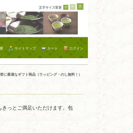
大
中
小
文字サイズ変更
要
サイトマップ
カート
ログイン
答に最適なギフト商品（ラッピング・のし無料！）
もきっとご満足いただけます。包