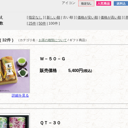
アイコン
え
[
指定なし
] [
新しい順
| 古い順 ] [
価格が安い順
|
価格が高い順
] [
数
[ 
25件
 | 
50件
 | 
100件
 ]
 32件 )
（カテゴリ名：
お茶の種類について
/ ギフト商品）
Ｗ－５０－Ｇ
販売価格
5,400円
(税込)
詳細を見る
ＱＴ－３０