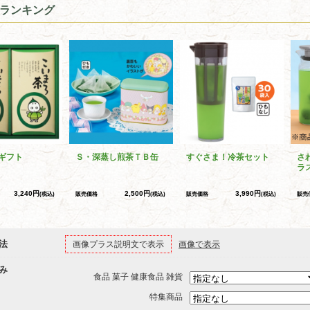
ランキング
ギフト
Ｓ・深蒸し煎茶ＴＢ缶
すぐさま！冷茶セット
さ
ラ
3,240円
2,500円
3,990円
(税込)
販売価格
(税込)
販売価格
(税込)
販売
法
画像プラス説明文で表示
画像で表示
み
食品 菓子 健康食品 雑貨
特集商品