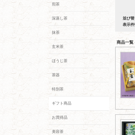
煎茶
深蒸し茶
並び替
表示件
抹茶
商品一覧 (
玄米茶
ほうじ茶
茶器
特別茶
ギフト商品
お買得品
美容茶