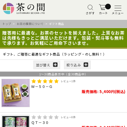
さがす
カート
メニュー
トップ
>
お茶の種類について
> ギフト商品
贈答用に最適な。お茶のセットを揃えました。上質なお茶
は先様もきっとご満足いただけます。包装・熨斗等も無料
で承ります。お気軽にご用命下さいませ。
ギフト、ご贈答に最適なギフト商品（ラッピング・のし無料！）
並び替え
絞り込み
1
～
30
商品表示中（全
30
商品中）
レビュー
1
件
Ｗ－５０－Ｇ
販売価格: 5,400円(税込)
レビュー
0
件
ＱＴ－３０