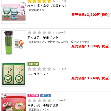
レビュー
2
件
水出し極上冷やし玉露セット２
限定個数５００
販売価格: 3,800円(税込)
レビュー
0
件
すぐさま！冷茶セット
限定個数５００ 発送までに１週間程度かかる場合が..
販売価格: 3,990円(税込)
レビュー
0
件
こいまろギフト
販売価格: 3,240円(税込)
レビュー
0
件
若狭小浜 小鯛ささ漬
限定個数１０００