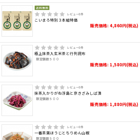
レビュー
0
件
こいまろ特別３本組特価
販売価格: 4,860円(税込)
レビュー
0
件
極上抹茶入玄米茶と行列昆布
限定個数５００
販売価格: 1,580円(税込)
レビュー
0
件
抹茶入かりがね浮島と京きざみしば漬
限定個数５００
販売価格: 1,880円(税込)
レビュー
0
件
一番茶葉ほうじとちりめん山椒
限定個数５００