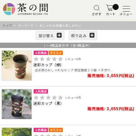
さがす
カート
メニュー
トップ
> キーワード > おしゃれな茶器と楽しみたい
並び替え
絞り込み
1
～
4
商品表示中（全
4
商品中）
レビュー
0
件
迷彩カップ（緑)
迷彩柄のおしゃれなカップ 限定個数２０個 ※手作り..
販売価格: 3,055円(税込)
レビュー
0
件
迷彩カップ（黒）
販売価格: 3,055円(税込)