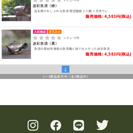
レビュー
0
件
迷彩急須（緑）
迷彩柄がおしゃれな急須 限定個数２０個 ※手作りに..
販売価格: 4,583円(税込)
レビュー
0
件
迷彩急須（黒）
急須の産地常滑焼の急須職人技で仕上がった迷彩急須..
販売価格: 4,583円(税込)
1
1
～
4
商品表示中（全
4
商品中）