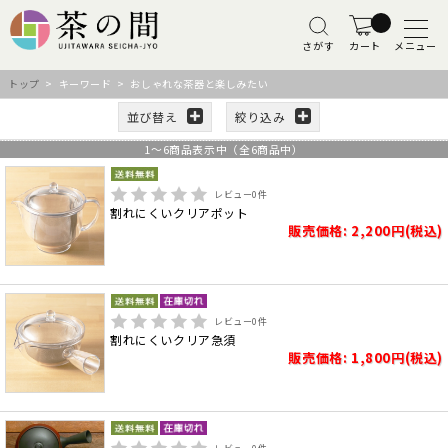
さがす
カート
メニュー
トップ
> キーワード > おしゃれな茶器と楽しみたい
並び替え
絞り込み
1
～
6
商品表示中（全
6
商品中）
レビュー
0
件
割れにくいクリアポット
販売価格: 2,200円(税込)
レビュー
0
件
割れにくいクリア急須
販売価格: 1,800円(税込)