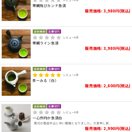
レビュー
0
件
帯網飛びカンナ急須
販売価格: 3,980円(税込)
レビュー
0
件
帯網ライン急須
販売価格: 3,980円(税込)
レビュー
1
件
茶ーみる（白）
販売価格: 2,800円(税込)
レビュー
0
件
一心作円か急須白
窯元の製造中止に伴い廃版となりました。大変申し訳..
販売価格: 2,990円(税込)