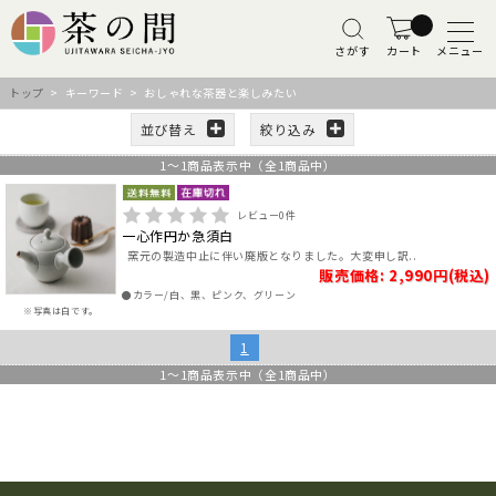
さがす
カート
メニュー
トップ
> キーワード > おしゃれな茶器と楽しみたい
並び替え
絞り込み
1
～
1
商品表示中（全
1
商品中）
レビュー
0
件
一心作円か急須白
窯元の製造中止に伴い廃版となりました。大変申し訳..
販売価格: 2,990円(税込)
●カラー/白、黒、ピンク、グリーン
※写真は白です。
1
1
～
1
商品表示中（全
1
商品中）