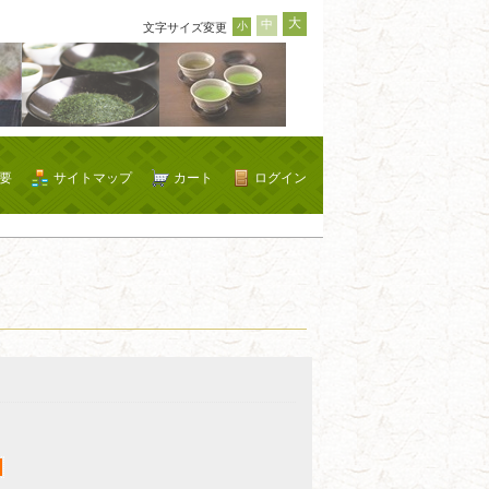
大
中
小
文字サイズ変更
要
サイトマップ
カート
ログイン