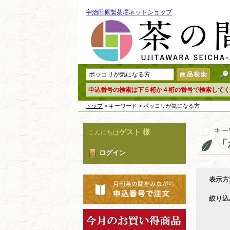
宇治田原製茶場ネットショップ
申込番号の検索は下５桁か４桁の番号で検索してく
トップ
> キーワード > ポッコリが気になる方
キー
ゲスト 様
こんにちは
「
ログイン
表示方
絞り込