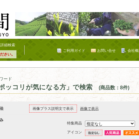
詳細検索
ご利用ガイド
お問い合せ
会社概
ださい。
ワード
ポッコリが気になる方」で検索
(商品数：8件)
法
画像プラス説明文で表示
画像で表示
み
特集商品
アイコン