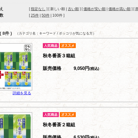
え
[
指定なし
] [ 新しい順 |
古い順
] [
価格が安い順
|
価格が高い順
] [
数
[ 
25件
 | 
50件
 | 
100件
 ]
 8件 )
（カテゴリ名：キーワード / ポッコリが気になる方）
秋冬番茶３箱組
販売価格
9,050円
(税込)
詳細を見る
秋冬番茶２箱組
販売価格
6,530円
(税込)