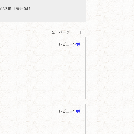
商品名順
] [
売れ筋順
]
全 1 ページ ｜1｜
レビュー:
2件
レビュー:
3件