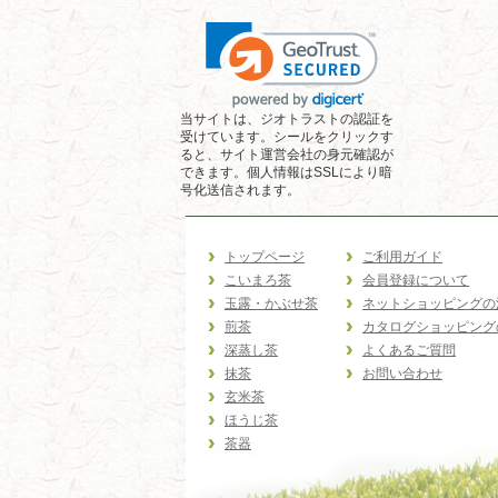
当サイトは、ジオトラストの認証を
受けています。シールをクリックす
ると、サイト運営会社の身元確認が
できます。個人情報はSSLにより暗
号化送信されます。
トップページ
ご利用ガイド
こいまろ茶
会員登録について
玉露・かぶせ茶
ネットショッピングの
煎茶
カタログショッピング
深蒸し茶
よくあるご質問
抹茶
お問い合わせ
玄米茶
ほうじ茶
茶器