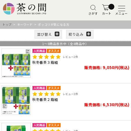
さがす
カート
メニュー
トップ
> キーワード > ポッコリが気になる方
並び替え
絞り込み
1
～
8
商品表示中（全
8
商品中）
レビュー
2
件
秋冬番茶３箱組
販売価格: 9,050円(税込)
レビュー
3
件
秋冬番茶２箱組
販売価格: 6,530円(税込)