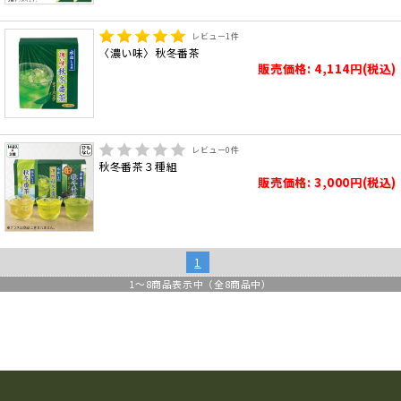
レビュー
1
件
〈濃い味〉秋冬番茶
販売価格: 4,114円(税込)
レビュー
0
件
秋冬番茶３種組
販売価格: 3,000円(税込)
1
1
～
8
商品表示中（全
8
商品中）