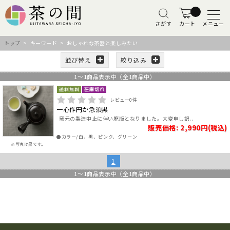
さがす
カート
メニュー
トップ
> キーワード > おしゃれな茶器と楽しみたい
並び替え
絞り込み
1
～
1
商品表示中（全
1
商品中）
レビュー
0
件
一心作円か急須黒
窯元の製造中止に伴い廃版となりました。大変申し訳..
販売価格: 2,990円(税込)
●カラー/白、黒、ピンク、グリーン
※写真は黒です。
1
1
～
1
商品表示中（全
1
商品中）